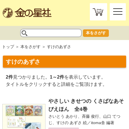
toggle
naviga
本をさがす
トップ
本をさがす
すけのあずさ
すけのあずさ
2件
見つかりました。
1～2件
を表示しています。
タイトルをクリックすると詳細をご覧頂けます。
やさしい きせつの くさばなあそ
びえほん 全4巻
さいとう あかり
、
斉藤 俊行
、
山口 てつ
じ
、
すけの あずさ
絵／
itoma舎
編著