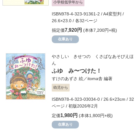
小学校低学年から
ISBN978-4-323-91361-2 / A4変型判 /
26.6×23.0 / 各32ページ
7,920円
揃定価
(本体7,200円+税)
在庫あり
やさしい きせつの くさばなあそびえほ
ん
ふゆ み〜つけた！
すけのあずさ
絵／
itoma舎
編著
幼児から
ISBN978-4-323-03034-0 / 26.6×23cm / 32
ページ / 初版2026年2月
1,980円
定価
(本体1,800円+税)
在庫あり