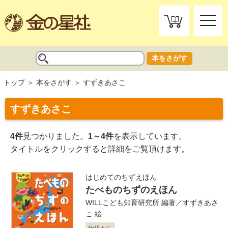
toggle
naviga
本をさがす
トップ
本をさがす
すずきあさこ
すずきあさこ
4件
見つかりました。
1～4件
を表示しています。
タイトルをクリックすると詳細をご覧頂けます。
はじめてのちずえほん
たべものちずのえほん
WILLこども知育研究所
編著／
すずきあさ
こ
絵