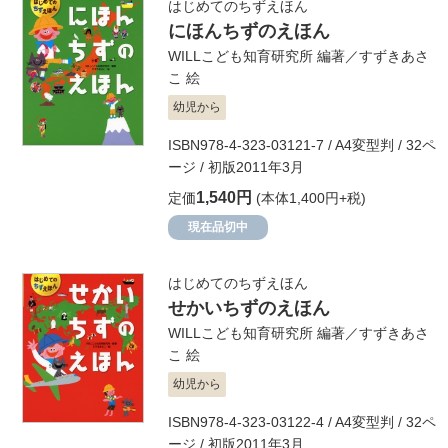
はじめてのちずえほん
にほんちずのえほん
WILLこども知育研究所
編著／
すずきあさ
こ
絵
幼児から
ISBN978-4-323-03121-7 / A4変型判 / 32ペ
ージ / 初版2011年3月
1,540円
定価
(本体1,400円+税)
現在品切中
はじめてのちずえほん
せかいちずのえほん
WILLこども知育研究所
編著／
すずきあさ
こ
絵
幼児から
ISBN978-4-323-03122-4 / A4変型判 / 32ペ
ージ / 初版2011年3月