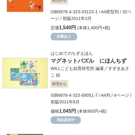
幼児から
ISBN978-4-323-03123-1 / A4変型判 / 32ペ
ージ / 初版2011年3月
1,540円
定価
(本体1,400円+税)
在庫あり
はじめてのちずえほん
マグネットパズル にほんちず
WILLこども知育研究所
編著／
すずきあさ
こ
絵
幼児から
ISBN978-4-323-89051-7 / A4判 / 4ページ /
初版2011年8月
1,045円
価格
(本体950円+税)
現在品切中