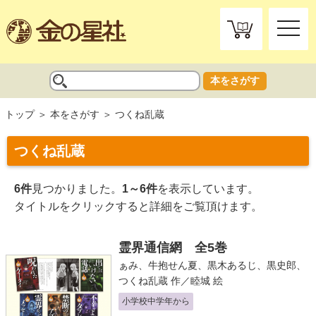
toggle
naviga
本をさがす
トップ
本をさがす
つくね乱蔵
つくね乱蔵
6件
見つかりました。
1～6件
を表示しています。
タイトルをクリックすると詳細をご覧頂けます。
霊界通信網 全5巻
ぁみ
、
牛抱せん夏
、
黒木あるじ
、
黒史郎
、
つくね乱蔵
作／
睦城
絵
小学校中学年から