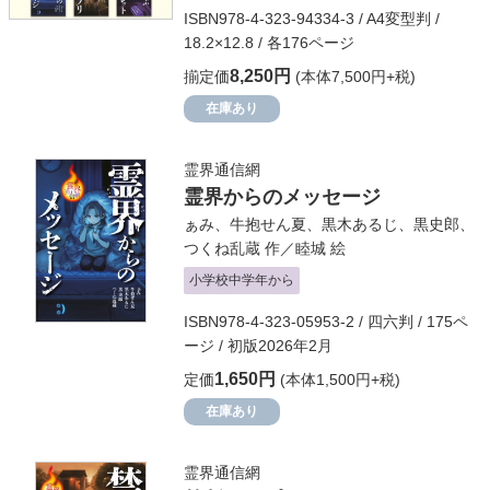
ISBN978-4-323-94334-3 / A4変型判 /
18.2×12.8 / 各176ページ
8,250円
揃定価
(本体7,500円+税)
在庫あり
霊界通信網
霊界からのメッセージ
ぁみ
、
牛抱せん夏
、
黒木あるじ
、
黒史郎
、
つくね乱蔵
作／
睦城
絵
小学校中学年から
ISBN978-4-323-05953-2 / 四六判 / 175ペ
ージ / 初版2026年2月
1,650円
定価
(本体1,500円+税)
在庫あり
霊界通信網