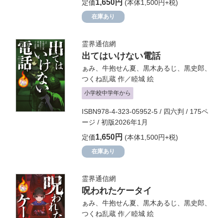
1,650円
定価
(本体1,500円+税)
在庫あり
霊界通信網
出てはいけない電話
ぁみ
、
牛抱せん夏
、
黒木あるじ
、
黒史郎
、
つくね乱蔵
作／
睦城
絵
小学校中学年から
ISBN978-4-323-05952-5 / 四六判 / 175ペ
ージ / 初版2026年1月
1,650円
定価
(本体1,500円+税)
在庫あり
霊界通信網
呪われたケータイ
ぁみ
、
牛抱せん夏
、
黒木あるじ
、
黒史郎
、
つくね乱蔵
作／
睦城
絵