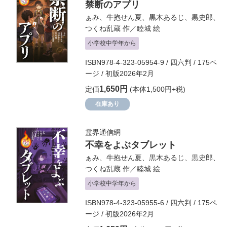
禁断のアプリ
ぁみ
、
牛抱せん夏
、
黒木あるじ
、
黒史郎
、
つくね乱蔵
作／
睦城
絵
小学校中学年から
ISBN978-4-323-05954-9 / 四六判 / 175ペ
ージ / 初版2026年2月
1,650円
定価
(本体1,500円+税)
在庫あり
霊界通信網
不幸をよぶタブレット
ぁみ
、
牛抱せん夏
、
黒木あるじ
、
黒史郎
、
つくね乱蔵
作／
睦城
絵
小学校中学年から
ISBN978-4-323-05955-6 / 四六判 / 175ペ
ージ / 初版2026年2月