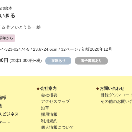
の絵本
いきる
てる
作／
いとう良一
絵
学年から
-4-323-02474-5 / 23.6×24.6cm / 32ページ / 初版2020年12月
30円
(本体1,300円+税)
在庫あり
電子書籍あり
会社案内
お問い合わせ
会社概要
目録ダウンロー
館様
アクセスマップ
その他のお問い
法
沿革
スビジネス
採用情報
利用規約
ケート
個人情報について