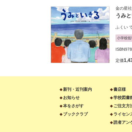
金の星社
うみと
ふくい 
小学校低
ISBN978
1,4
定価
新刊・近刊案内
書店様
お知らせ
学校図書
本をさがす
ご注文方
ブッククラブ
ライセン
読者アン