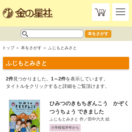
toggle
naviga
本をさがす
トップ
本をさがす
ふじもとみさと
ふじもとみさと
2件
見つかりました。
1～2件
を表示しています。
タイトルをクリックすると詳細をご覧頂けます。
ひみつのきもちぎんこう かぞく
つうちょう できました
ふじもとみさと
作／
田中六大
絵
小学校低学年から