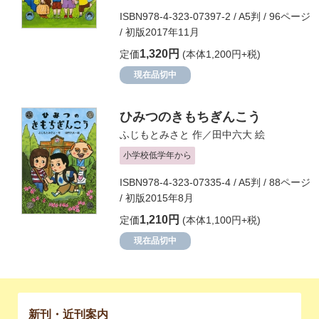
ISBN978-4-323-07397-2 / A5判 / 96ページ
/ 初版2017年11月
1,320円
定価
(本体1,200円+税)
現在品切中
ひみつのきもちぎんこう
ふじもとみさと
作／
田中六大
絵
小学校低学年から
ISBN978-4-323-07335-4 / A5判 / 88ページ
/ 初版2015年8月
1,210円
定価
(本体1,100円+税)
現在品切中
新刊・近刊案内