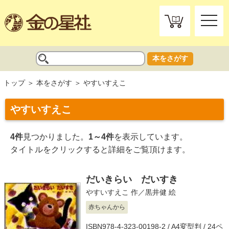
toggle
naviga
本をさがす
トップ
本をさがす
やすいすえこ
やすいすえこ
4件
見つかりました。
1～4件
を表示しています。
タイトルをクリックすると詳細をご覧頂けます。
だいきらい だいすき
やすいすえこ
作／
黒井健
絵
赤ちゃんから
ISBN978-4-323-00198-2 / A4変型判 / 24ペ