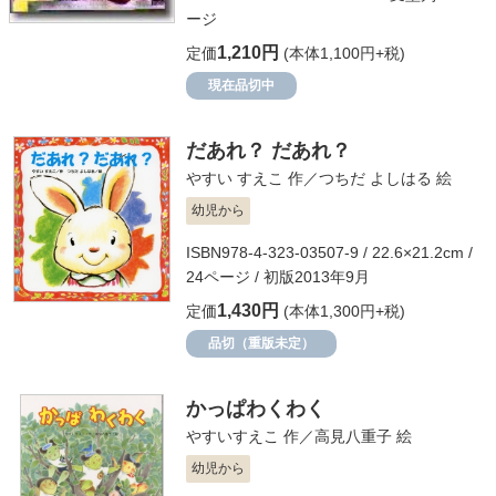
ージ
1,210円
定価
(本体1,100円+税)
現在品切中
だあれ？ だあれ？
やすい すえこ
作／
つちだ よしはる
絵
幼児から
ISBN978-4-323-03507-9 / 22.6×21.2cm /
24ページ / 初版2013年9月
1,430円
定価
(本体1,300円+税)
品切（重版未定）
かっぱわくわく
やすいすえこ
作／
高見八重子
絵
幼児から