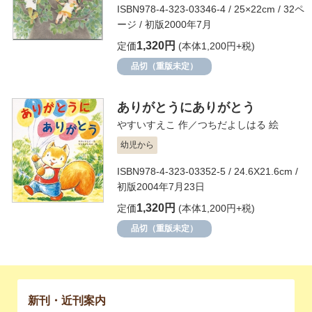
ISBN978-4-323-03346-4 / 25×22cm / 32ペ
ージ / 初版2000年7月
1,320円
定価
(本体1,200円+税)
品切（重版未定）
ありがとうにありがとう
やすいすえこ
作／
つちだよしはる
絵
幼児から
ISBN978-4-323-03352-5 / 24.6X21.6cm /
初版2004年7月23日
1,320円
定価
(本体1,200円+税)
品切（重版未定）
新刊・近刊案内