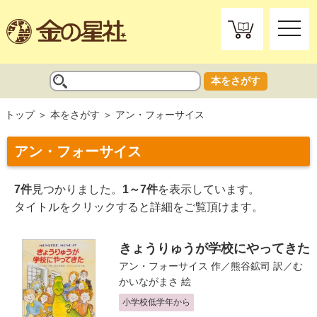
toggle
naviga
本をさがす
トップ
本をさがす
アン・フォーサイス
アン・フォーサイス
7件
見つかりました。
1～7件
を表示しています。
タイトルをクリックすると詳細をご覧頂けます。
きょうりゅうが学校にやってきた
アン・フォーサイス
作／
熊谷鉱司
訳／
む
かいながまさ
絵
小学校低学年から