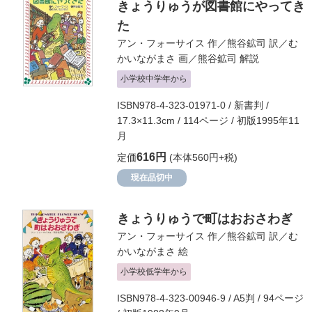
きょうりゅうが図書館にやってき
た
アン・フォーサイス
作／
熊谷鉱司
訳／
む
かいながまさ
画／
熊谷鉱司
解説
小学校中学年から
ISBN978-4-323-01971-0 / 新書判 /
17.3×11.3cm / 114ページ / 初版1995年11
月
616円
定価
(本体560円+税)
現在品切中
きょうりゅうで町はおおさわぎ
アン・フォーサイス
作／
熊谷鉱司
訳／
む
かいながまさ
絵
小学校低学年から
ISBN978-4-323-00946-9 / A5判 / 94ページ