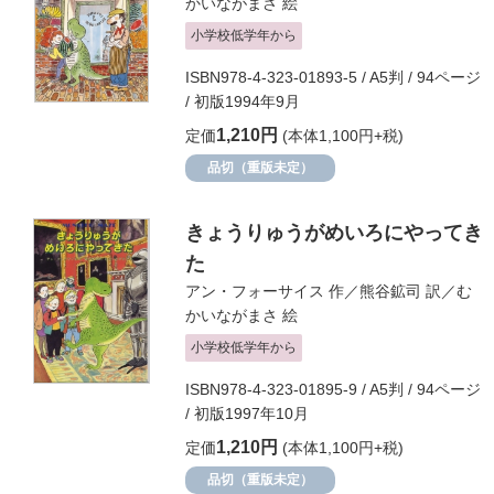
かいながまさ
絵
小学校低学年から
ISBN978-4-323-01893-5 / A5判 / 94ページ
/ 初版1994年9月
1,210円
定価
(本体1,100円+税)
品切（重版未定）
きょうりゅうがめいろにやってき
た
アン・フォーサイス
作／
熊谷鉱司
訳／
む
かいながまさ
絵
小学校低学年から
ISBN978-4-323-01895-9 / A5判 / 94ページ
/ 初版1997年10月
1,210円
定価
(本体1,100円+税)
品切（重版未定）