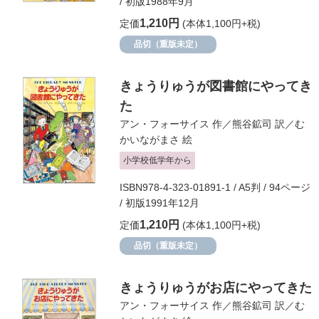
/ 初版1988年9月
1,210円
定価
(本体1,100円+税)
品切（重版未定）
きょうりゅうが図書館にやってき
た
アン・フォーサイス
作／
熊谷鉱司
訳／
む
かいながまさ
絵
小学校低学年から
ISBN978-4-323-01891-1 / A5判 / 94ページ
/ 初版1991年12月
1,210円
定価
(本体1,100円+税)
品切（重版未定）
きょうりゅうがお店にやってきた
アン・フォーサイス
作／
熊谷鉱司
訳／
む