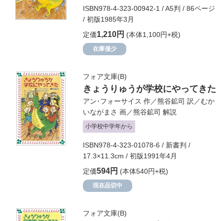
ISBN978-4-323-00942-1 / A5判 / 86ページ
/ 初版1985年3月
1,210円
定価
(本体1,100円+税)
在庫僅少
フォア文庫(B)
きょうりゅうが学校にやってきた
アン･フォーサイス
作／
熊谷鉱司
訳／
むか
いながまさ
画／
熊谷鉱司
解説
小学校中学年から
ISBN978-4-323-01078-6 / 新書判 /
17.3×11.3cm / 初版1991年4月
594円
定価
(本体540円+税)
現在品切中
フォア文庫(B)