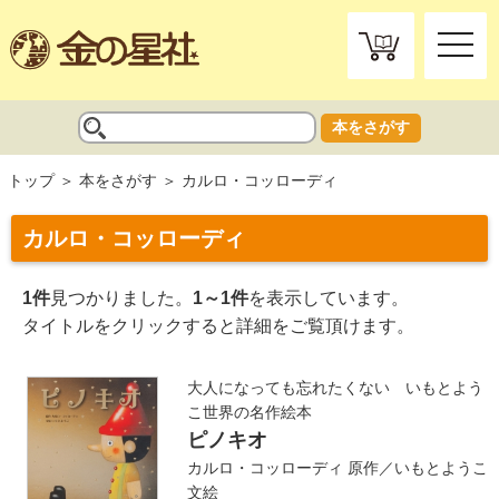
toggle
naviga
本をさがす
トップ
本をさがす
カルロ・コッローディ
カルロ・コッローディ
1件
見つかりました。
1～1件
を表示しています。
タイトルをクリックすると詳細をご覧頂けます。
大人になっても忘れたくない いもとよう
こ世界の名作絵本
ピノキオ
カルロ・コッローディ
原作／
いもとようこ
文絵