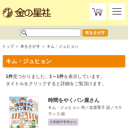
toggle
naviga
本をさがす
トップ
本をさがす
キム・ジュヒョン
キム・ジュヒョン
1件
見つかりました。
1～1件
を表示しています。
タイトルをクリックすると詳細をご覧頂けます。
時間をやくパン屋さん
キム・ジュヒョン
作／
吉原育子
訳／
スケ
ラッコ
絵
小学校中学年から