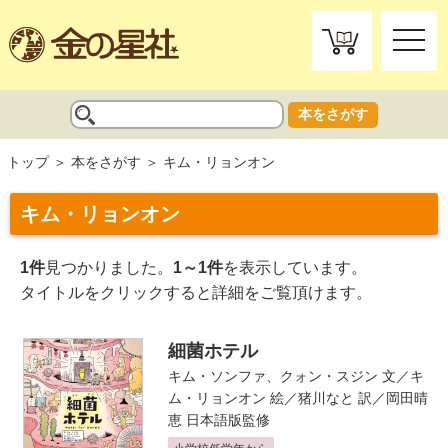
toggle
naviga
本をさがす
トップ
本をさがす
キム・リョンオン
キム・リョンオン
1件
見つかりました。
1～1件
を表示しています。
タイトルをクリックすると詳細をご覧頂けます。
細菌ホテル
キム・ソンファ、クォン・スジン
文／
キ
ム・リョンオン
絵／
猪川なと
訳／
岡田晴
恵
日本語版監修