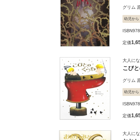
グリム
幼児から
ISBN978
1,6
定価
大人にな
こびと
グリム
幼児から
ISBN978
1,6
定価
大人にな