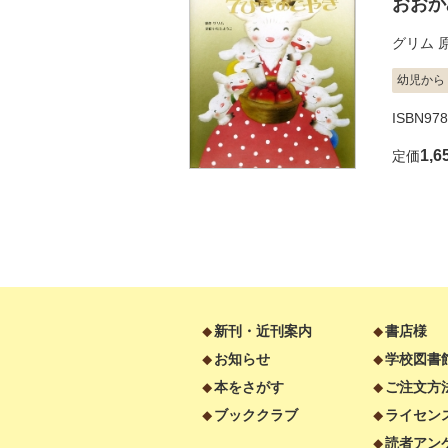
おおか
グリム
幼児から
ISBN978
1,6
定価
新刊・近刊案内
書店様
お知らせ
学校図書
本をさがす
ご注文方
ブッククラブ
ライセン
読者アン