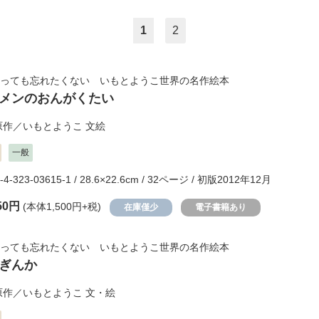
1
2
っても忘れたくない いもとようこ世界の名作絵本
メンのおんがくたい
原作／
いもとようこ
文絵
一般
-4-323-03615-1 / 28.6×22.6cm / 32ページ / 初版2012年12月
50円
(本体1,500円+税)
在庫僅少
電子書籍あり
っても忘れたくない いもとようこ世界の名作絵本
ぎんか
原作／
いもとようこ
文・絵