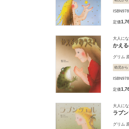
幼児から
ISBN978
1,7
定価
大人にな
かえる
グリム
幼児から
ISBN978
1,7
定価
大人にな
ラプン
グリム