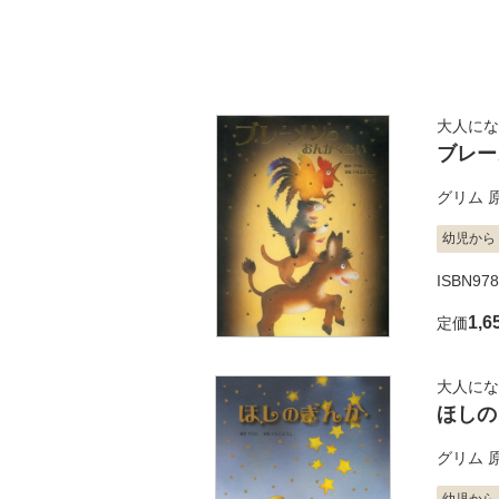
大人にな
ブレー
グリム
幼児から
ISBN978
1,6
定価
大人にな
ほしの
グリム