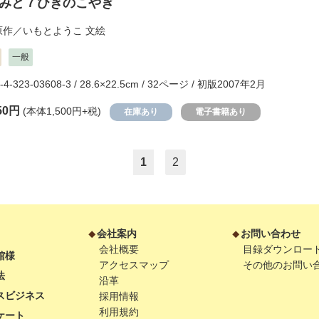
みと７ひきのこやぎ
原作／
いもとようこ
文絵
一般
-4-323-03608-3 / 28.6×22.5cm / 32ページ / 初版2007年2月
50円
(本体1,500円+税)
在庫あり
電子書籍あり
1
2
会社案内
お問い合わせ
会社概要
目録ダウンロー
館様
アクセスマップ
その他のお問い
法
沿革
スビジネス
採用情報
利用規約
ケート