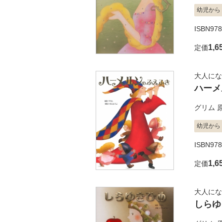
幼児から
ISBN978
1,6
定価
大人にな
ハーメ
グリム
幼児から
ISBN978
1,6
定価
大人にな
しらゆ