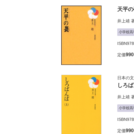
天平の
井上靖
小学校高
ISBN978
99
定価
日本の文
しろば
井上靖
小学校高
ISBN97
99
定価