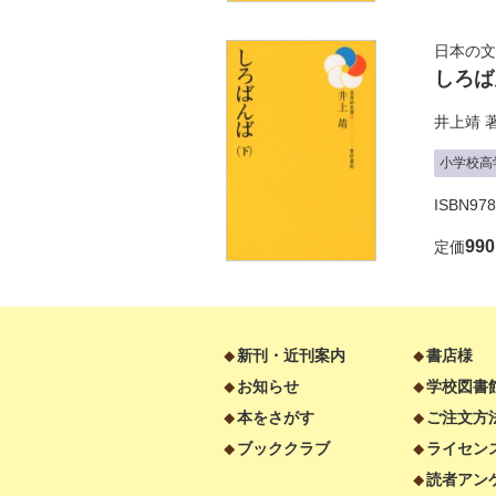
日本の文
しろば
井上靖
小学校高
ISBN97
99
定価
新刊・近刊案内
書店様
お知らせ
学校図書
本をさがす
ご注文方
ブッククラブ
ライセン
読者アン