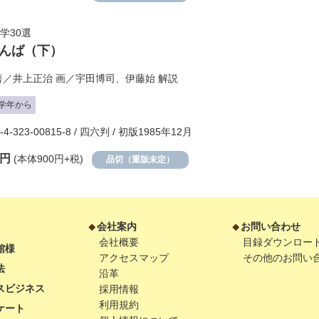
学30選
んば（下）
著／
井上正治
画／
宇田博司
、
伊藤始
解説
学年から
8-4-323-00815-8 / 四六判 / 初版1985年12月
0円
(本体900円+税)
品切（重版未定）
会社案内
お問い合わせ
会社概要
目録ダウンロー
館様
アクセスマップ
その他のお問い
法
沿革
スビジネス
採用情報
利用規約
ケート