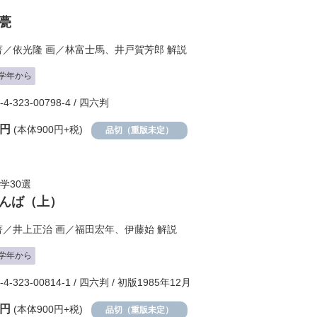
甍
著／
依光隆
画／
林富士馬
、
井戸賀芳郎
解説
学年から
-4-323-00798-4 / 四六判
0円
(本体900円+税)
品切（重版未定）
学30選
んば（上）
著／
井上正治
画／
福田宏年
、
伊藤始
解説
学年から
8-4-323-00814-1 / 四六判 / 初版1985年12月
0円
(本体900円+税)
品切（重版未定）