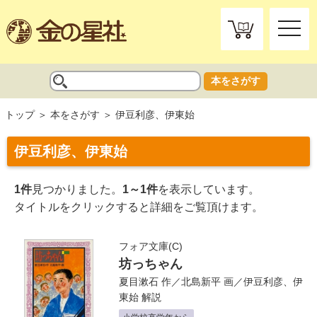
toggle
naviga
本をさがす
トップ
本をさがす
伊豆利彦、伊東始
伊豆利彦、伊東始
1件
見つかりました。
1～1件
を表示しています。
タイトルをクリックすると詳細をご覧頂けます。
フォア文庫(C)
坊っちゃん
夏目漱石
作／
北島新平
画／
伊豆利彦、伊
東始
解説