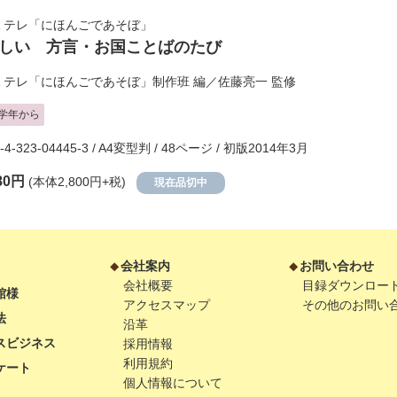
Ｅテレ「にほんごであそぼ」
しい 方言・お国ことばのたび
Ｅテレ「にほんごであそぼ」制作班
編／
佐藤亮一
監修
学年から
8-4-323-04445-3 / A4変型判 / 48ページ / 初版2014年3月
80円
(本体2,800円+税)
現在品切中
会社案内
お問い合わせ
会社概要
目録ダウンロー
館様
アクセスマップ
その他のお問い
法
沿革
スビジネス
採用情報
利用規約
ケート
個人情報について