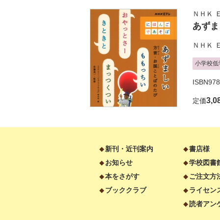
ＮＨＫ 
あずま
ＮＨＫ 
小学校低
ISBN97
3,0
定価
新刊・近刊案内
書店様
お知らせ
学校図書
本をさがす
ご注文方
ブッククラブ
ライセン
読者アン