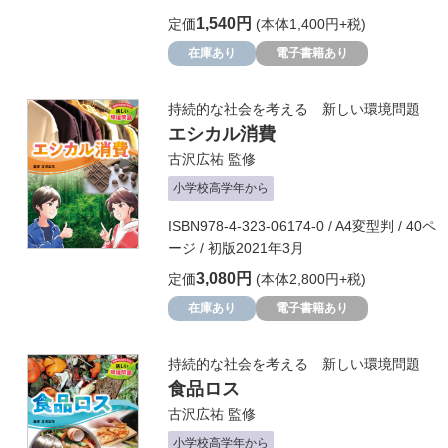
1,540円
定価
(本体1,400円+税)
在庫あり
電子書籍あり
持続的な社会を考える 新しい環境問題
エシカル消費
古沢広祐
監修
小学校高学年から
ISBN978-4-323-06174-0 / A4変型判 / 40ペ
ージ / 初版2021年3月
3,080円
定価
(本体2,800円+税)
在庫あり
電子書籍あり
持続的な社会を考える 新しい環境問題
食品ロス
古沢広祐
監修
小学校高学年から