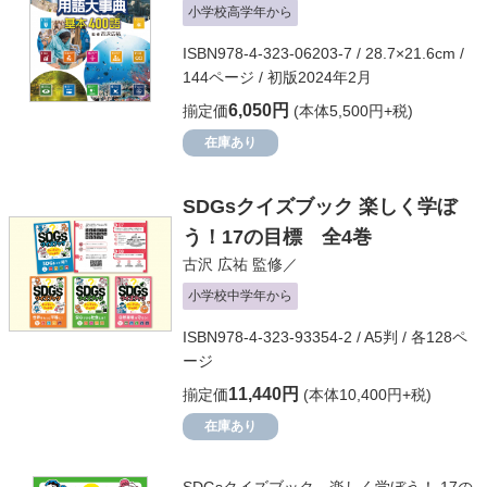
小学校高学年から
ISBN978-4-323-06203-7 / 28.7×21.6cm /
144ページ / 初版2024年2月
6,050円
揃定価
(本体5,500円+税)
在庫あり
SDGsクイズブック 楽しく学ぼ
う！17の目標 全4巻
古沢 広祐
監修／
小学校中学年から
ISBN978-4-323-93354-2 / A5判 / 各128ペ
ージ
11,440円
揃定価
(本体10,400円+税)
在庫あり