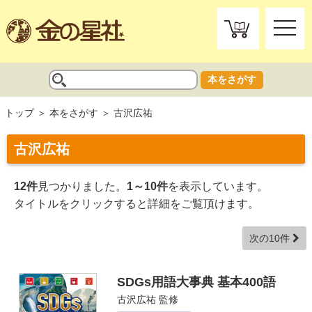
toggle
naviga
本をさがす
トップ
本をさがす
古沢広祐
古沢広祐
12件
見つかりました。
1～10件
を表示しています。
タイトルをクリックすると詳細をご覧頂けます。
次の10件
SDGs用語大事典 基本400語
古沢広祐
監修