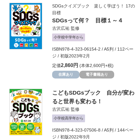
SDGsクイズブック 楽しく学ぼう！ 17の
目標
SDGsって何？ 目標１～４
古沢広祐
監修
小学校中学年から
ISBN978-4-323-06154-2 / A5判 / 112ペー
ジ / 初版2023年2月
2,860円
定価
(本体2,600円+税)
在庫あり
電子書籍あり
こどもSDGsブック 自分が変わ
ると世界も変わる！
古沢広祐
監修
小学校高学年から
ISBN978-4-323-07506-8 / A5判 / 144ペー
ジ / 初版2022年9月