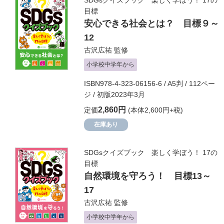
SDGsクイズブック 楽しく学ぼう！ 17の
目標
安心できる社会とは？ 目標９～
12
古沢広祐
監修
小学校中学年から
ISBN978-4-323-06156-6 / A5判 / 112ペー
ジ / 初版2023年3月
2,860円
定価
(本体2,600円+税)
在庫あり
SDGsクイズブック 楽しく学ぼう！ 17の
目標
自然環境を守ろう！ 目標13～
17
古沢広祐
監修
小学校中学年から