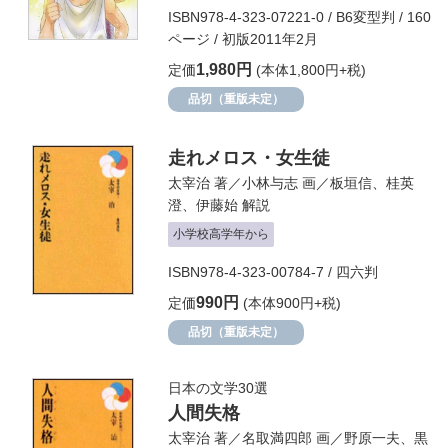
ISBN978-4-323-07221-0 / B6変型判 / 160
ページ / 初版2011年2月
1,980円
定価
(本体1,800円+税)
品切（重版未定）
走れメロス・女生徒
太宰治
著／
小林与志
画／
板垣信
、
桂英
澄
、
伊藤始
解説
小学校高学年から
ISBN978-4-323-00784-7 / 四六判
990円
定価
(本体900円+税)
品切（重版未定）
日本の文学30選
人間失格
太宰治
著／
名取満四郎
画／
野原一夫
、
黒