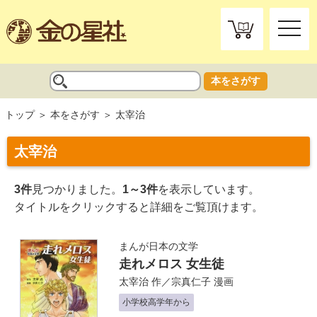
toggle
naviga
本をさがす
トップ
本をさがす
太宰治
太宰治
3件
見つかりました。
1～3件
を表示しています。
タイトルをクリックすると詳細をご覧頂けます。
まんが日本の文学
走れメロス 女生徒
太宰治
作／
宗真仁子
漫画
小学校高学年から