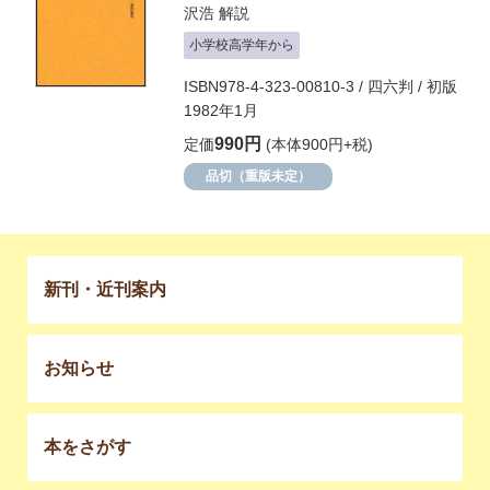
沢浩
解説
小学校高学年から
ISBN978-4-323-00810-3 / 四六判 / 初版
1982年1月
990円
定価
(本体900円+税)
品切（重版未定）
新刊・近刊案内
お知らせ
本をさがす