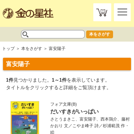
toggle
naviga
本をさがす
トップ
本をさがす
富安陽子
富安陽子
1件
見つかりました。
1～1件
を表示しています。
タイトルをクリックすると詳細をご覧頂けます。
フォア文庫(B)
だいすきがいっぱい
さとうまきこ
、
富安陽子
、
西本鶏介
、
藤村
かおり
文／
こやま峰子
詩／
杉浦範茂
作・
絵