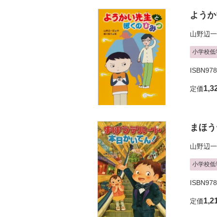
ようか
山野辺一
小学校低
ISBN978
1,3
定価
まほう
山野辺一
小学校低
ISBN978
1,2
定価