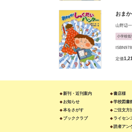
おまか
山野辺一
小学校低
ISBN978
1,2
定価
新刊・近刊案内
書店様
お知らせ
学校図書
本をさがす
ご注文方
ブッククラブ
ライセン
読者アン