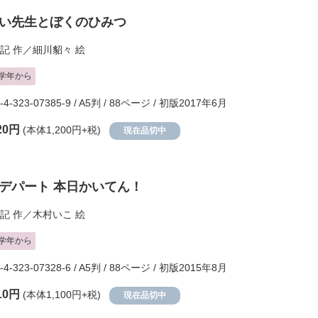
い先生とぼくのひみつ
記
作／
細川貂々
絵
学年から
-4-323-07385-9 / A5判 / 88ページ / 初版2017年6月
20円
(本体1,200円+税)
現在品切中
デパート 本日かいてん！
記
作／
木村いこ
絵
学年から
-4-323-07328-6 / A5判 / 88ページ / 初版2015年8月
10円
(本体1,100円+税)
現在品切中