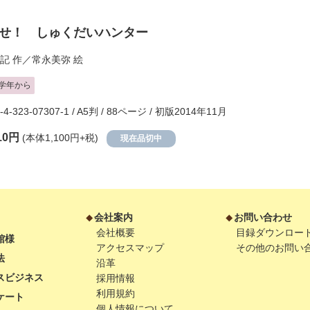
せ！ しゅくだいハンター
記
作／
常永美弥
絵
学年から
-4-323-07307-1 / A5判 / 88ページ / 初版2014年11月
10円
(本体1,100円+税)
現在品切中
会社案内
お問い合わせ
会社概要
目録ダウンロー
館様
アクセスマップ
その他のお問い
法
沿革
スビジネス
採用情報
利用規約
ケート
個人情報について