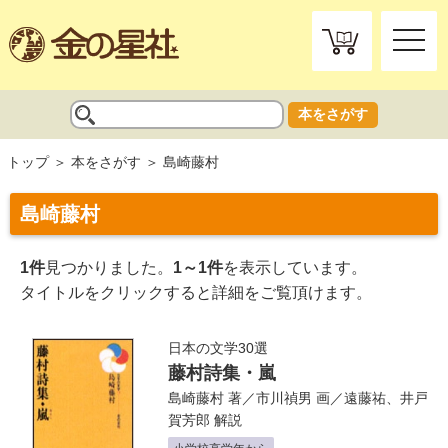
toggle
naviga
本をさがす
トップ
本をさがす
島崎藤村
島崎藤村
1件
見つかりました。
1～1件
を表示しています。
タイトルをクリックすると詳細をご覧頂けます。
日本の文学30選
藤村詩集・嵐
島崎藤村
著／
市川禎男
画／
遠藤祐
、
井戸
賀芳郎
解説