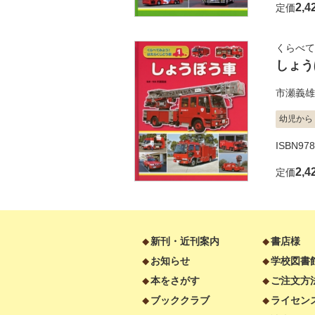
2,4
定価
くらべて
しょう
市瀬義雄
幼児から
ISBN97
2,4
定価
新刊・近刊案内
書店様
お知らせ
学校図書
本をさがす
ご注文方
ブッククラブ
ライセン