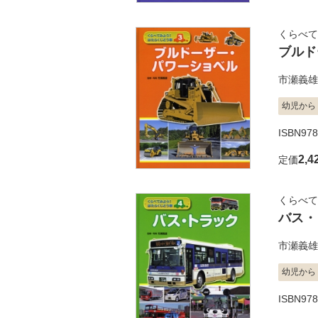
くらべて
ブルド
市瀬義雄
幼児から
ISBN97
2,4
定価
くらべて
バス・
市瀬義雄
幼児から
ISBN97