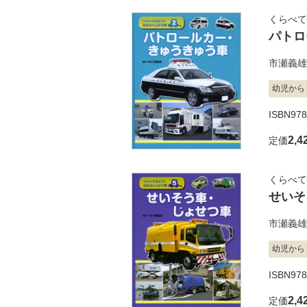
くらべて
パトロ
市瀬義雄
幼児から
ISBN97
2,4
定価
くらべて
せいそ
市瀬義雄
幼児から
ISBN97
2,4
定価