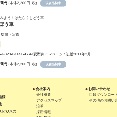
20円
(本体2,200円+税)
現在品切中
みよう！はたらくじどう車
ぼう車
監修・写真
8-4-323-04141-4 / A4変型判 / 32ページ / 初版2011年2月
20円
(本体2,200円+税)
現在品切中
会社案内
お問い合わせ
会社概要
目録ダウンロー
館様
アクセスマップ
その他のお問い
法
沿革
スビジネス
採用情報