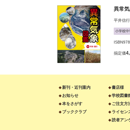
異常気
平井信行
小学校中
ISBN978
4
揃定価
新刊・近刊案内
書店様
お知らせ
学校図書
本をさがす
ご注文方
ブッククラブ
ライセン
読者アン