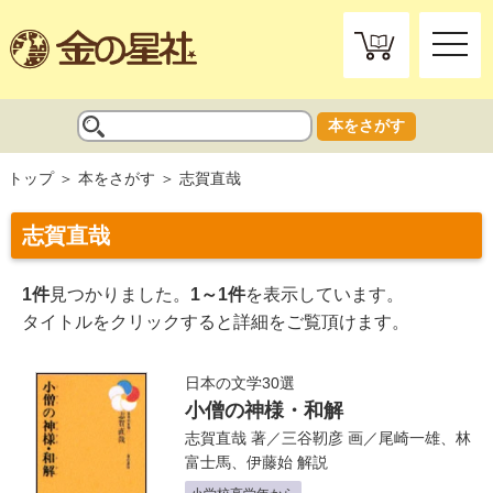
toggle
naviga
本をさがす
トップ
本をさがす
志賀直哉
志賀直哉
1件
見つかりました。
1～1件
を表示しています。
タイトルをクリックすると詳細をご覧頂けます。
日本の文学30選
小僧の神様・和解
志賀直哉
著／
三谷靭彦
画／
尾崎一雄
、
林
富士馬
、
伊藤始
解説