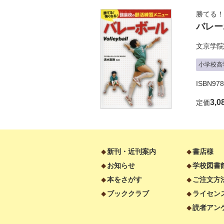
勝てる！
バレー
文京学院
小学校高
ISBN97
3,0
定価
新刊・近刊案内
書店様
お知らせ
学校図書
本をさがす
ご注文方
ブッククラブ
ライセン
読者アン