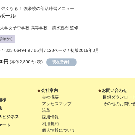
 強くなる！ 強豪校の部活練習メニュー
ボール
大学女子中学校 高等学校 清水直樹
監修
学年から
8-4-323-06494-9 / B5判 / 128ページ / 初版2015年3月
80円
(本体2,800円+税)
現在品切中
会社案内
お問い合わせ
会社概要
目録ダウンロー
館様
アクセスマップ
その他のお問い
法
沿革
スビジネス
採用情報
利用規約
ケート
個人情報について