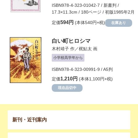
ISBN978-4-323-01042-7 / 新書判 /
17.3×11.3cm / 180ページ / 初版1985年2月
594円
定価
(本体540円+税)
在庫あり
白い町ヒロシマ
木村靖子
作／
梶鮎太
画
小学校高学年から
ISBN978-4-323-00991-9 / A5判
1,210円
定価
(本体1,100円+税)
現在品切中
新刊・近刊案内