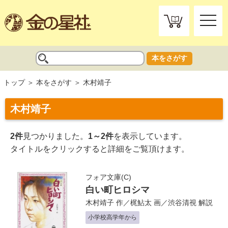
toggle
naviga
本をさがす
トップ
本をさがす
木村靖子
木村靖子
2件
見つかりました。
1～2件
を表示しています。
タイトルをクリックすると詳細をご覧頂けます。
フォア文庫(C)
白い町ヒロシマ
木村靖子
作／
梶鮎太
画／
渋谷清視
解説
小学校高学年から