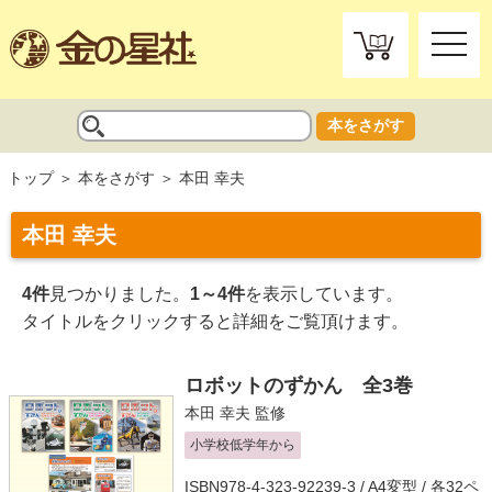
toggle
naviga
本をさがす
トップ
本をさがす
本田 幸夫
本田 幸夫
4件
見つかりました。
1～4件
を表示しています。
タイトルをクリックすると詳細をご覧頂けます。
ロボットのずかん 全3巻
本田 幸夫
監修
小学校低学年から
ISBN978-4-323-92239-3 / A4変型 / 各32ペ