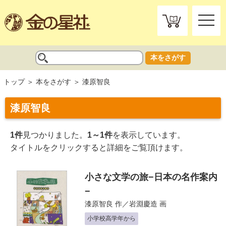
toggle
naviga
本をさがす
トップ
本をさがす
漆原智良
漆原智良
1件
見つかりました。
1～1件
を表示しています。
タイトルをクリックすると詳細をご覧頂けます。
小さな文学の旅−日本の名作案内
−
漆原智良
作／
岩淵慶造
画
小学校高学年から