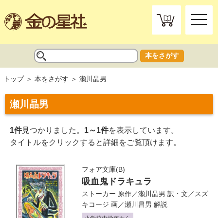
toggle
naviga
本をさがす
トップ
本をさがす
瀬川晶男
瀬川晶男
1件
見つかりました。
1～1件
を表示しています。
タイトルをクリックすると詳細をご覧頂けます。
フォア文庫(B)
吸血鬼ドラキュラ
ストーカー
原作／
瀬川晶男
訳・文／
スズ
キコージ
画／
瀬川昌男
解説