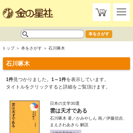
toggle
naviga
本をさがす
トップ
本をさがす
石川啄木
石川啄木
1件
見つかりました。
1～1件
を表示しています。
タイトルをクリックすると詳細をご覧頂けます。
日本の文学30選
雲は天才である
石川啄木
著／
かみやしん
画／
伊藤信吉
、
まえさわあきら
解説