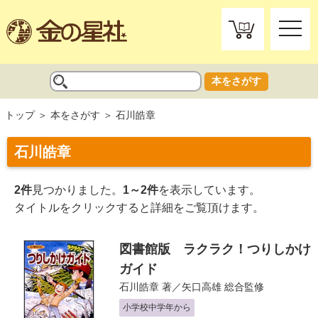
toggle
naviga
本をさがす
トップ
本をさがす
石川皓章
石川皓章
2件
見つかりました。
1～2件
を表示しています。
タイトルをクリックすると詳細をご覧頂けます。
図書館版 ラクラク！つりしかけ
ガイド
石川皓章
著／
矢口高雄
総合監修
小学校中学年から