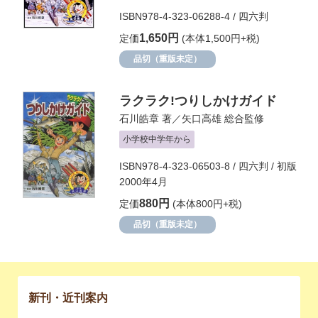
ISBN978-4-323-06288-4 / 四六判
1,650円
定価
(本体1,500円+税)
品切（重版未定）
ラクラク!つりしかけガイド
石川皓章
著／
矢口高雄
総合監修
小学校中学年から
ISBN978-4-323-06503-8 / 四六判 / 初版
2000年4月
880円
定価
(本体800円+税)
品切（重版未定）
新刊・近刊案内