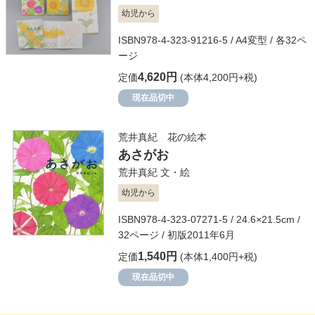
幼児から
ISBN978-4-323-91216-5 / A4変型 / 各32ペ
ージ
4,620円
定価
(本体4,200円+税)
現在品切中
荒井真紀 花の絵本
あさがお
荒井真紀
文・絵
幼児から
ISBN978-4-323-07271-5 / 24.6×21.5cm /
32ページ / 初版2011年6月
1,540円
定価
(本体1,400円+税)
現在品切中