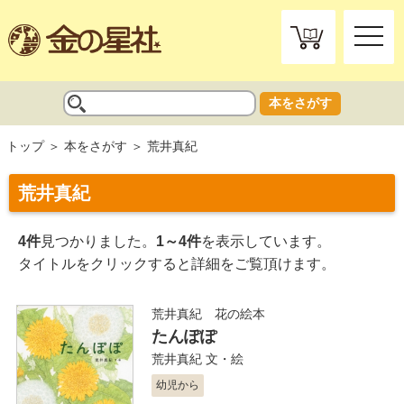
toggle
naviga
本をさがす
トップ
本をさがす
荒井真紀
荒井真紀
4件
見つかりました。
1～4件
を表示しています。
タイトルをクリックすると詳細をご覧頂けます。
荒井真紀 花の絵本
たんぽぽ
荒井真紀
文・絵
幼児から