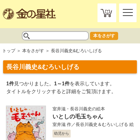
toggle
naviga
本をさがす
トップ
本をさがす
長谷川義史&むろいしげる
長谷川義史&むろいしげる
1件
見つかりました。
1～1件
を表示しています。
タイトルをクリックすると詳細をご覧頂けます。
室井滋・長谷川義史の絵本
いとしの毛玉ちゃん
室井滋
作／
長谷川義史＆むろいしげる
絵
幼児から