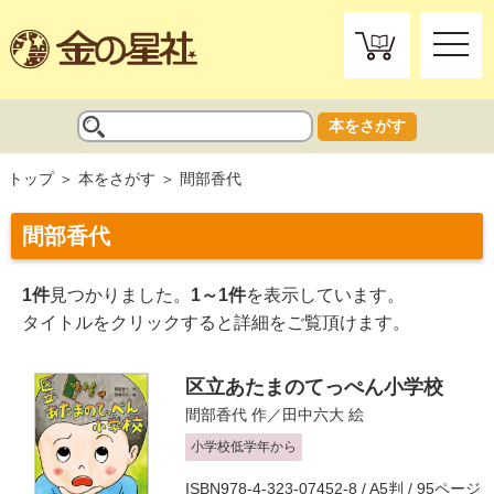
toggle
naviga
本をさがす
トップ
本をさがす
間部香代
間部香代
1件
見つかりました。
1～1件
を表示しています。
タイトルをクリックすると詳細をご覧頂けます。
区立あたまのてっぺん小学校
間部香代
作／
田中六大
絵
小学校低学年から
ISBN978-4-323-07452-8 / A5判 / 95ページ