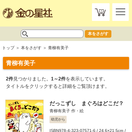
toggle
naviga
本をさがす
トップ
本をさがす
青柳有美子
青柳有美子
2件
見つかりました。
1～2件
を表示しています。
タイトルをクリックすると詳細をご覧頂けます。
だっこずし まぐろはどこだ？
青柳有美子
作・絵
幼児から
ISBN978-4-323-07571-6 / 24.6×21.5cm /