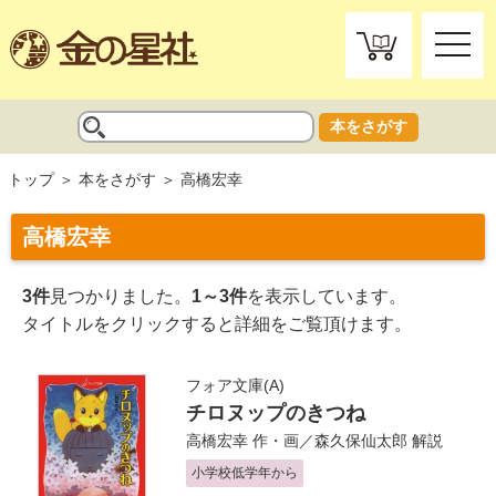
toggle
naviga
本をさがす
トップ
本をさがす
高橋宏幸
高橋宏幸
3件
見つかりました。
1～3件
を表示しています。
タイトルをクリックすると詳細をご覧頂けます。
フォア文庫(A)
チロヌップのきつね
高橋宏幸
作・画／
森久保仙太郎
解説
小学校低学年から