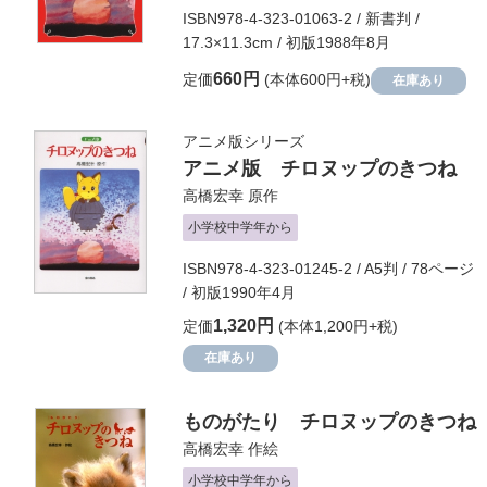
ISBN978-4-323-01063-2 / 新書判 /
17.3×11.3cm / 初版1988年8月
660円
定価
(本体600円+税)
在庫あり
アニメ版シリーズ
アニメ版 チロヌップのきつね
高橋宏幸
原作
小学校中学年から
ISBN978-4-323-01245-2 / A5判 / 78ページ
/ 初版1990年4月
1,320円
定価
(本体1,200円+税)
在庫あり
ものがたり チロヌップのきつね
高橋宏幸
作絵
小学校中学年から