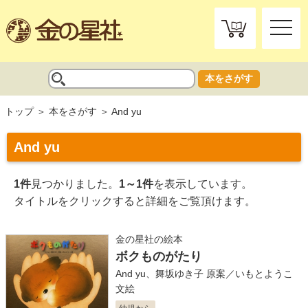
toggle
naviga
本をさがす
トップ
本をさがす
And yu
And yu
1件
見つかりました。
1～1件
を表示しています。
タイトルをクリックすると詳細をご覧頂けます。
金の星社の絵本
ボクものがたり
And yu
、
舞坂ゆき子
原案／
いもとようこ
文絵