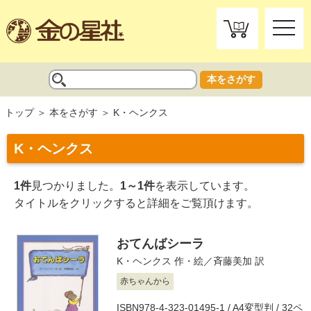
toggle
naviga
本をさがす
トップ
本をさがす
K・ヘンクス
K・ヘンクス
1件
見つかりました。
1～1件
を表示しています。
タイトルをクリックすると詳細をご覧頂けます。
おてんばシーラ
K・ヘンクス
作・絵／
斉藤美加
訳
赤ちゃんから
ISBN978-4-323-01495-1 / A4変型判 / 32ペ