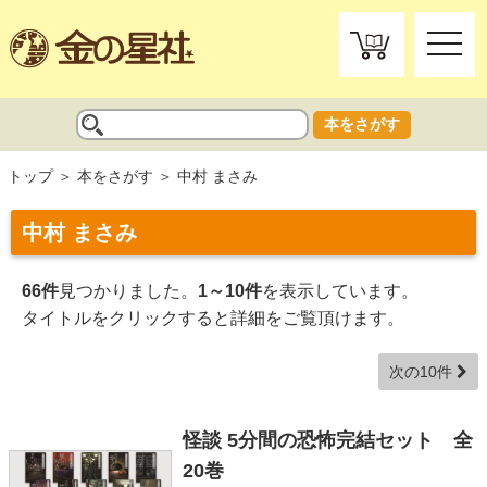
toggle
naviga
本をさがす
トップ
本をさがす
中村 まさみ
中村 まさみ
66件
見つかりました。
1～10件
を表示しています。
タイトルをクリックすると詳細をご覧頂けます。
次の10件
怪談 5分間の恐怖完結セット 全
20巻