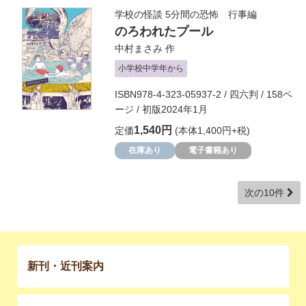
学校の怪談 5分間の恐怖 行事編
のろわれたプール
中村まさみ
作
小学校中学年から
ISBN978-4-323-05937-2 / 四六判 / 158ペ
ージ / 初版2024年1月
1,540円
定価
(本体1,400円+税)
在庫あり
電子書籍あり
次の10件
新刊・近刊案内