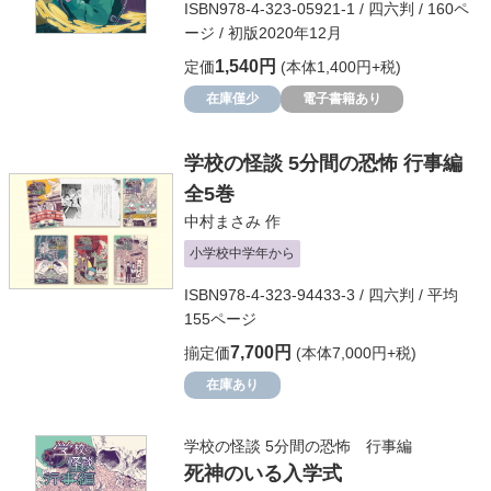
ISBN978-4-323-05921-1 / 四六判 / 160ペ
ージ / 初版2020年12月
1,540円
定価
(本体1,400円+税)
在庫僅少
電子書籍あり
学校の怪談 5分間の恐怖 行事編
全5巻
中村まさみ
作
小学校中学年から
ISBN978-4-323-94433-3 / 四六判 / 平均
155ページ
7,700円
揃定価
(本体7,000円+税)
在庫あり
学校の怪談 5分間の恐怖 行事編
死神のいる入学式