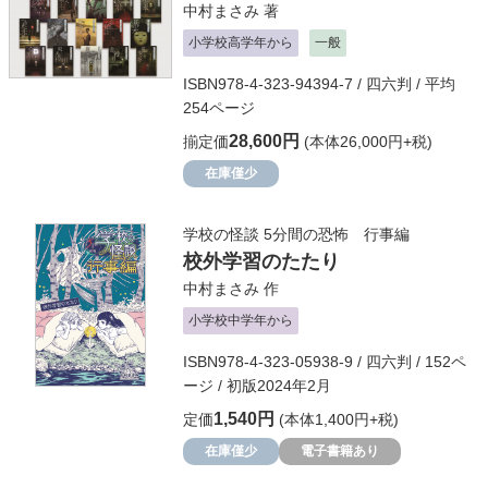
中村まさみ
著
小学校高学年から
一般
ISBN978-4-323-94394-7 / 四六判 / 平均
254ページ
28,600円
揃定価
(本体26,000円+税)
在庫僅少
学校の怪談 5分間の恐怖 行事編
校外学習のたたり
中村まさみ
作
小学校中学年から
ISBN978-4-323-05938-9 / 四六判 / 152ペ
ージ / 初版2024年2月
1,540円
定価
(本体1,400円+税)
在庫僅少
電子書籍あり