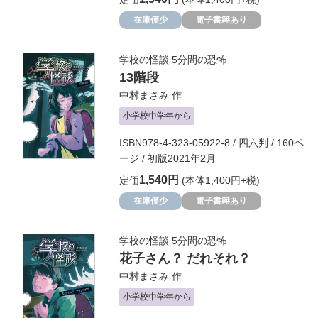
在庫僅少
電子書籍あり
学校の怪談 5分間の恐怖
13階段
中村まさみ
作
小学校中学年から
ISBN978-4-323-05922-8 / 四六判 / 160ペ
ージ / 初版2021年2月
1,540円
定価
(本体1,400円+税)
在庫僅少
電子書籍あり
学校の怪談 5分間の恐怖
花子さん？ だれそれ？
中村まさみ
作
小学校中学年から