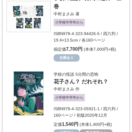
巻
中村まさみ
著
小学校中学年から
ISBN978-4-323-94426-5 / 四六判 /
19.4×13.5cm / 各160ページ
7,700円
揃定価
(本体7,000円+税)
在庫あり
学校の怪談 5分間の恐怖
花子さん？ だれそれ？
中村まさみ
作
小学校中学年から
ISBN978-4-323-05921-1 / 四六判 /
160ページ / 初版2020年12月
1,540円
定価
(本体1,400円+税)