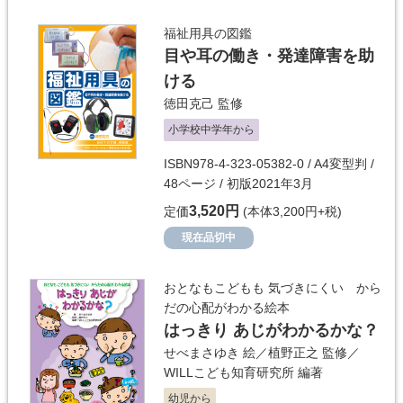
福祉用具の図鑑
目や耳の働き・発達障害を助
ける
徳田克己
監修
小学校中学年から
ISBN978-4-323-05382-0 / A4変型判 /
48ページ / 初版2021年3月
3,520円
定価
(本体3,200円+税)
現在品切中
おとなもこどもも 気づきにくい から
だの心配がわかる絵本
はっきり あじがわかるかな？
せべまさゆき
絵／
植野正之
監修／
WILLこども知育研究所
編著
幼児から