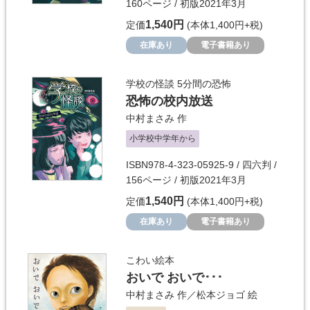
160ページ / 初版2021年3月
1,540円
定価
(本体1,400円+税)
在庫あり
電子書籍あり
学校の怪談 5分間の恐怖
恐怖の校内放送
中村まさみ
作
小学校中学年から
ISBN978-4-323-05925-9 / 四六判 /
156ページ / 初版2021年3月
1,540円
定価
(本体1,400円+税)
在庫あり
電子書籍あり
こわい絵本
おいで おいで･･･
中村まさみ
作／
松本ジョゴ
絵