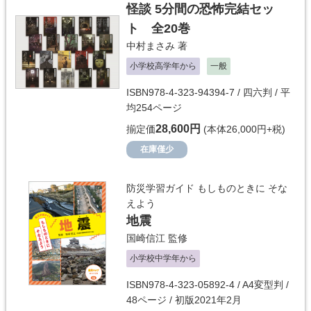
怪談 5分間の恐怖完結セッ
ト 全20巻
中村まさみ
著
小学校高学年から
一般
ISBN978-4-323-94394-7 / 四六判 / 平
均254ページ
28,600円
揃定価
(本体26,000円+税)
在庫僅少
防災学習ガイド もしものときに そな
えよう
地震
国崎信江
監修
小学校中学年から
ISBN978-4-323-05892-4 / A4変型判 /
48ページ / 初版2021年2月