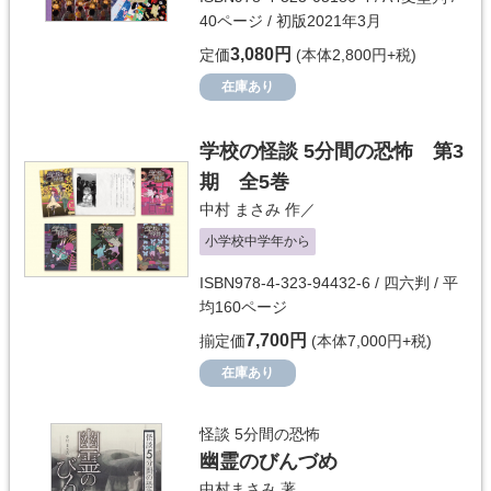
40ページ / 初版2021年3月
3,080円
定価
(本体2,800円+税)
在庫あり
学校の怪談 5分間の恐怖 第3
期 全5巻
中村 まさみ
作／
小学校中学年から
ISBN978-4-323-94432-6 / 四六判 / 平
均160ページ
7,700円
揃定価
(本体7,000円+税)
在庫あり
怪談 5分間の恐怖
幽霊のびんづめ
中村まさみ
著