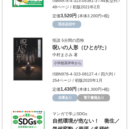
ISBN978-4-323-05381-3 / A4変型判 /
48ページ / 初版2021年2月
3,520円
定価
(本体3,200円+税)
現在品切中
怪談 5分間の恐怖
呪いの人形（ひとがた）
中村まさみ
著
小学校高学年から
ISBN978-4-323-08127-4 / 四六判 /
254ページ / 初版2020年1月
1,430円
定価
(本体1,300円+税)
在庫あり
電子書籍あり
マンガで学ぶSDGs
自然環境が危ない！ 衛生／