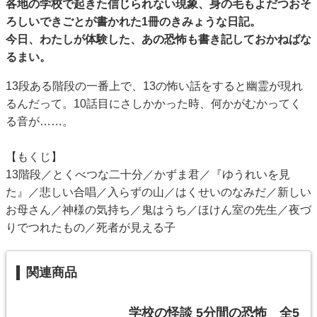
各地の学校で起きた信じられない現象、身の毛もよだつおそ
ろしいできごとが書かれた1冊のきみょうな日記。
今日、わたしが体験した、あの恐怖も書き記しておかねばな
るまい。
13段ある階段の一番上で、13の怖い話をすると幽霊が現れ
るんだって。10話目にさしかかった時、何かがむかってく
る音が……。
【もくじ】
13階段／とくべつな二十分／かずま君／『ゆうれいを見
た』／悲しい合唱／入らずの山／はくせいのなみだ／新しい
お母さん／神様の気持ち／鬼はうち／ほけん室の先生／夜づ
りでつれたもの／死者が見える子
関連商品
学校の怪談 5分間の恐怖 全5