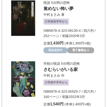
怪談 5分間の恐怖
覚めない怖い夢
中村まさみ
著
小学校高学年から
ISBN978-4-323-08130-4 / 四六判 /
252ページ / 初版2020年3月
1,430円
定価
(本体1,300円+税)
現在品切中
電子書籍あり
学校の怪談 5分間の恐怖
さむらいがいる家
中村まさみ
作
小学校中学年から
ISBN978-4-323-05929-7 / 四六判 /
160ページ / 初版2022年3月
1,540円
定価
(本体1,400円+税)