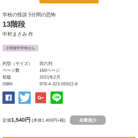
学校の怪談 5分間の恐怖
13階段
中村まさみ
作
小学校中学年から
判型（サイズ）
四六判
ページ数
160ページ
初版
2021年2月
ISBN
978-4-323-05922-8
1,540円
定価
(本体1,400円+税)
在庫僅少