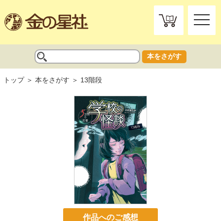
toggle
naviga
本をさがす
トップ
本をさがす
13階段
作品へのご感想