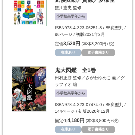
気候変動／資源／多様性
蟹江憲史
監修
小学校高学年から
ISBN978-4-323-06251-8 / B5変型判 /
96ページ / 初版2021年2月
3,520円
定価
(本体3,200円+税)
在庫あり
電子書籍あり
鬼大図鑑 全1巻
田村正彦
監修／
さがわゆめこ
画／
グ
ラフィオ
編
小学校高学年から
ISBN978-4-323-07474-0 / B5変型判 /
144ページ / 初版2020年12月
4,180円
揃定価
(本体3,800円+税)
在庫あり
電子書籍あり