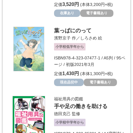
3,520円
定価
(本体3,200円+税)
在庫あり
電子書籍あり
葉っぱにのって
濱野京子
作／
しろさめ
絵
小学校低学年から
ISBN978-4-323-07477-1 / A5判 / 95ペ
ージ / 初版2021年3月
1,430円
定価
(本体1,300円+税)
現在品切中
電子書籍あり
福祉用具の図鑑
手や足の働きを助ける
徳田克己
監修
小学校中学年から