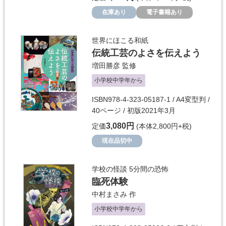
在庫あり
電子書籍あり
世界にほこる和紙
伝統工芸のよさを伝えよう
増田勝彦
監修
小学校中学年から
ISBN978-4-323-05187-1 / A4変型判 /
40ページ / 初版2021年3月
3,080円
定価
(本体2,800円+税)
現在品切中
学校の怪談 5分間の恐怖
臨死体験
中村まさみ
作
小学校中学年から