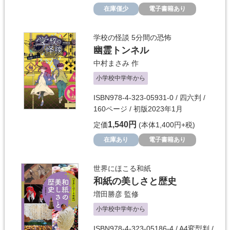
在庫僅少
電子書籍あり
学校の怪談 5分間の恐怖
幽霊トンネル
中村まさみ
作
小学校中学年から
ISBN978-4-323-05931-0 / 四六判 /
160ページ / 初版2023年1月
1,540円
定価
(本体1,400円+税)
在庫あり
電子書籍あり
世界にほこる和紙
和紙の美しさと歴史
増田勝彦
監修
小学校中学年から
ISBN978-4-323-05186-4 / A4変型判 /