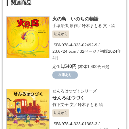
関連商品
火の鳥 いのちの物語
手塚治虫
原作／
鈴木まもる
文・絵
幼児から
ISBN978-4-323-02492-9 /
23.6×24.5cm / 32ページ / 初版2024年
4月
1,540円
定価
(本体1,400円+税)
在庫あり
せんろはつづくシリーズ
せんろはつづく
竹下文子
文／
鈴木まもる
絵
幼児から
ISBN978-4-323-01363-3 /