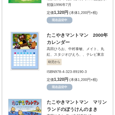
初版1996年7月
1,320円
定価
(本体1,200円+税)
現在品切中
たこやきマントマン 2000年
カレンダー
高田ひろお
、
中村泰敏
、
メイト
、
丸
紅
、
スタジオぴえろ、
、
テレビ東京
幼児から
ISBN978-4-323-89190-3
1,320円
定価
(本体1,200円+税)
現在品切中
たこやきマントマン マリン
ランドのぼうけんのまき