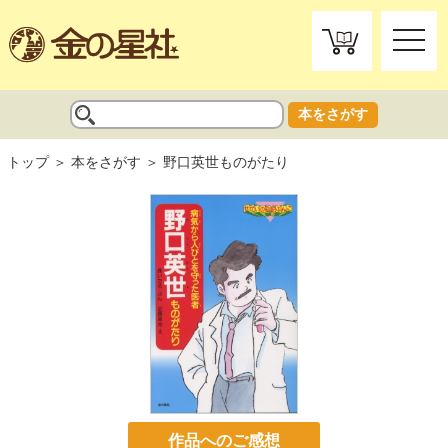
toggle
naviga
本をさがす
トップ
本をさがす
野口英世ものがたり
作品へのご感想