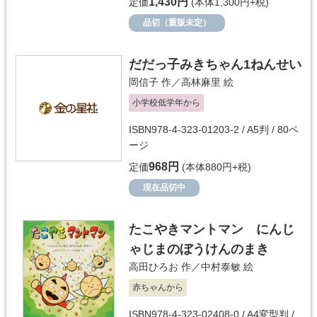
1,430円
定価
(本体1,300円+税)
品切（重版未定）
だだっ子みきちゃん1ねんせい
岡信子
作／
高林麻里
絵
小学校低学年から
ISBN978-4-323-01203-2 / A5判 / 80ペ
ージ
968円
定価
(本体880円+税)
現在品切中
たこやきマントマン にんじ
ゃじまのぼうけんのまき
高田ひろお
作／
中村泰敏
絵
赤ちゃんから
ISBN978-4-323-02408-0 / A4変型判 /