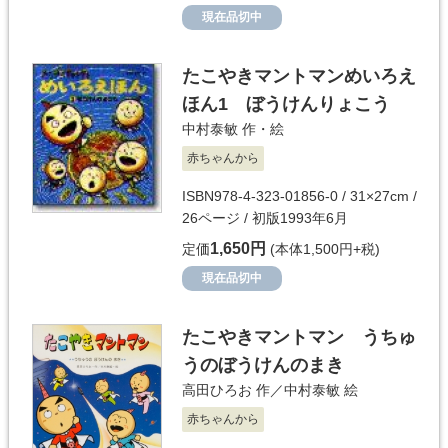
現在品切中
たこやきマントマンめいろえ
ほん1 ぼうけんりょこう
中村泰敏
作・絵
赤ちゃんから
ISBN978-4-323-01856-0 / 31×27cm /
26ページ / 初版1993年6月
1,650円
定価
(本体1,500円+税)
現在品切中
たこやきマントマン うちゅ
うのぼうけんのまき
高田ひろお
作／
中村泰敏
絵
赤ちゃんから