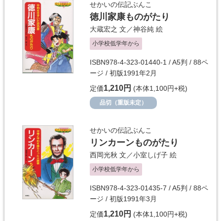
せかいの伝記ぶんこ
徳川家康ものがたり
大蔵宏之
文／
神谷純
絵
小学校低学年から
ISBN978-4-323-01440-1 / A5判 / 88ペ
ージ / 初版1991年2月
1,210円
定価
(本体1,100円+税)
品切（重版未定）
せかいの伝記ぶんこ
リンカーンものがたり
西岡光秋
文／
小室しげ子
絵
小学校低学年から
ISBN978-4-323-01435-7 / A5判 / 88ペ
ージ / 初版1991年3月
1,210円
定価
(本体1,100円+税)