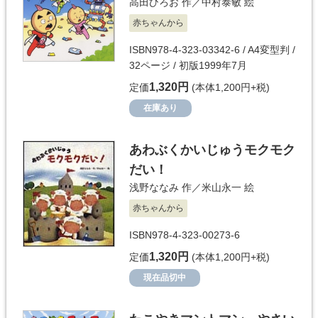
高田ひろお
作／
中村泰敏
絵
赤ちゃんから
ISBN978-4-323-03342-6 / A4変型判 /
32ページ / 初版1999年7月
1,320円
定価
(本体1,200円+税)
在庫あり
あわぶくかいじゅうモクモク
だい！
浅野ななみ
作／
米山永一
絵
赤ちゃんから
ISBN978-4-323-00273-6
1,320円
定価
(本体1,200円+税)
現在品切中