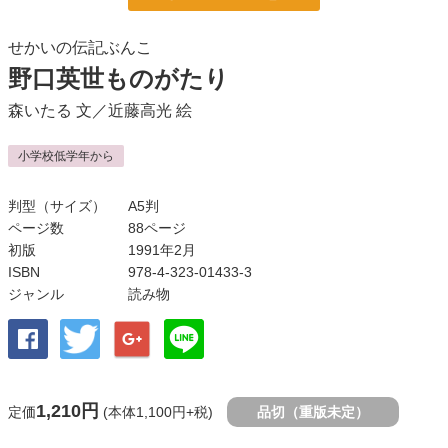
せかいの伝記ぶんこ
野口英世ものがたり
森いたる
文／
近藤高光
絵
小学校低学年から
判型（サイズ）
A5判
ページ数
88ページ
初版
1991年2月
ISBN
978-4-323-01433-3
ジャンル
読み物
1,210円
定価
(本体1,100円+税)
品切（重版未定）