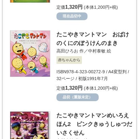
1,320円
定価
(本体1,200円+税)
現在品切中
たこやきマントマン おばけ
のくにのぼうけんのまき
高田ひろお
作／
中村泰敏
絵
赤ちゃんから
ISBN978-4-323-00272-9 / A4変型判 /
32ページ / 初版1991年7月
1,320円
定価
(本体1,200円+税)
品切（重版未定）
たこやきマントマンめいろえ
ほん2 ピンクきゅうしゅつだ
いさくせん