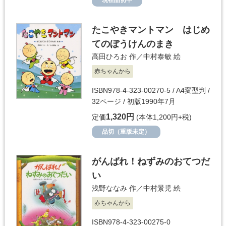
現在品切中
たこやきマントマン はじめ
てのぼうけんのまき
高田ひろお
作／
中村泰敏
絵
赤ちゃんから
ISBN978-4-323-00270-5 / A4変型判 /
32ページ / 初版1990年7月
1,320円
定価
(本体1,200円+税)
品切（重版未定）
がんばれ！ねずみのおてつだ
い
浅野ななみ
作／
中村景児
絵
赤ちゃんから
ISBN978-4-323-00275-0