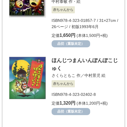
中村泰敏
作・絵
赤ちゃんから
ISBN978-4-323-01857-7 / 31×27cm /
26ページ / 初版1993年6月
1,650円
定価
(本体1,500円+税)
品切（重版未定）
ほんじつまんいんぽんぽこじ
ゅく
さくらともこ
作／
中村景児
絵
赤ちゃんから
ISBN978-4-323-02402-8
1,320円
定価
(本体1,200円+税)
品切（重版未定）