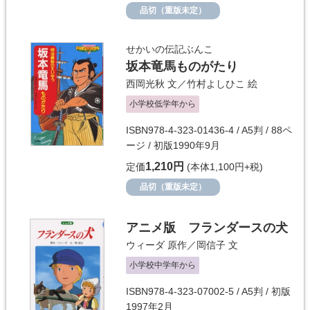
品切（重版未定）
せかいの伝記ぶんこ
坂本竜馬ものがたり
西岡光秋
文／
竹村よしひこ
絵
小学校低学年から
ISBN978-4-323-01436-4 / A5判 / 88ペ
ージ / 初版1990年9月
1,210円
定価
(本体1,100円+税)
品切（重版未定）
アニメ版 フランダースの犬
ウィーダ
原作／
岡信子
文
小学校中学年から
ISBN978-4-323-07002-5 / A5判 / 初版
1997年2月