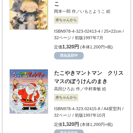
こ
岡本一郎
作／
いもとようこ
絵
赤ちゃんから
ISBN978-4-323-02413-4 / 25×22cm /
32ページ / 初版1997年7月
1,320円
定価
(本体1,200円+税)
現在品切中
たこやきマントマン クリス
マスのぼうけんのまき
高田ひろお
作／
中村泰敏
絵
赤ちゃんから
ISBN978-4-323-02415-8 / A4変型判 /
32ページ / 初版1997年10月
1,320円
定価
(本体1,200円+税)