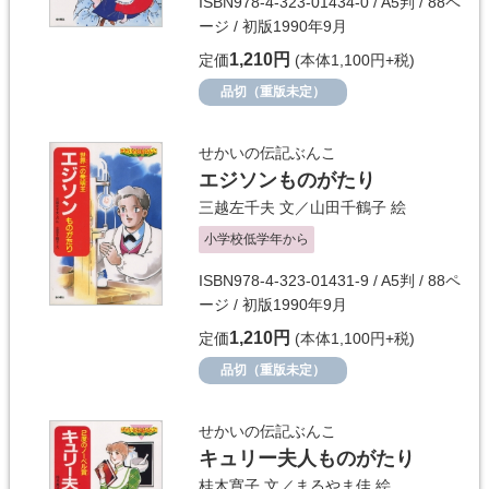
ISBN978-4-323-01434-0 / A5判 / 88ペ
ージ / 初版1990年9月
1,210円
定価
(本体1,100円+税)
品切（重版未定）
せかいの伝記ぶんこ
エジソンものがたり
三越左千夫
文／
山田千鶴子
絵
小学校低学年から
ISBN978-4-323-01431-9 / A5判 / 88ペ
ージ / 初版1990年9月
1,210円
定価
(本体1,100円+税)
品切（重版未定）
せかいの伝記ぶんこ
キュリー夫人ものがたり
桂木寛子
文／
まるやま佳
絵