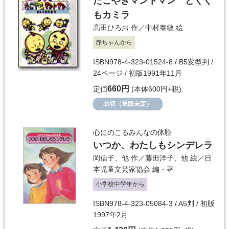
たこやきマントマン どくぐ
もカミラ
高田ひろお
作／
中村泰敏
絵
赤ちゃんから
ISBN978-4-323-01524-8 / B5変型判 /
24ページ / 初版1991年11月
660円
定価
(本体600円+税)
品切（重版未定）
心にのこるみんなの体験
いつか、わたしもシンデレラ
岡信子
、他 作／
藤田洋子
、他 絵／
日
本児童文芸家協会
編・著
小学校中学年から
ISBN978-4-323-05084-3 / A5判 / 初版
1997年2月