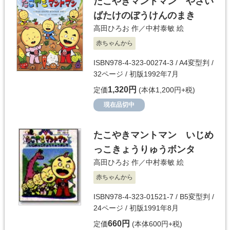
たこやきマントマン やさい
ばたけのぼうけんのまき
高田ひろお
作／
中村泰敏
絵
赤ちゃんから
ISBN978-4-323-00274-3 / A4変型判 /
32ページ / 初版1992年7月
1,320円
定価
(本体1,200円+税)
現在品切中
たこやきマントマン いじめ
っこきょうりゅうボンタ
高田ひろお
作／
中村泰敏
絵
赤ちゃんから
ISBN978-4-323-01521-7 / B5変型判 /
24ページ / 初版1991年8月
660円
定価
(本体600円+税)