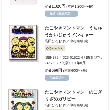
1,320円
定価
(本体1,200円+税)
品切（重版未定）
たこやきマントマン うちゅ
うかいじゅうドンギャー
高田ひろお
作／
中村泰敏
絵
赤ちゃんから
ISBN978-4-323-01522-4 / B5変型判 /
24ページ / 初版1991年8月
660円
定価
(本体600円+税)
現在品切中
たこやきマントマン のこぎ
りざめガリピー
高田ひろお
作／
中村泰敏
絵