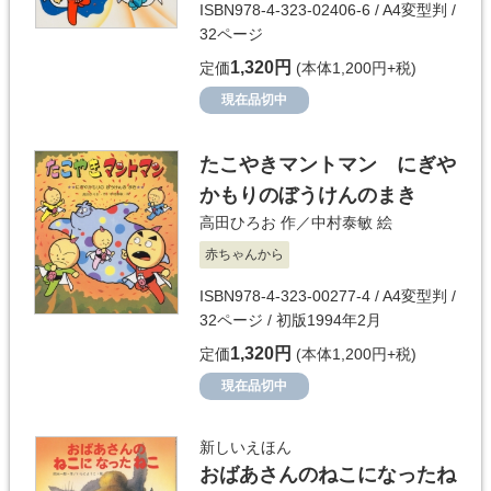
ISBN978-4-323-02406-6 / A4変型判 /
32ページ
1,320円
定価
(本体1,200円+税)
現在品切中
たこやきマントマン にぎや
かもりのぼうけんのまき
高田ひろお
作／
中村泰敏
絵
赤ちゃんから
ISBN978-4-323-00277-4 / A4変型判 /
32ページ / 初版1994年2月
1,320円
定価
(本体1,200円+税)
現在品切中
新しいえほん
おばあさんのねこになったね