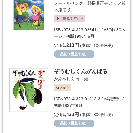
メーテルリンク
、
野長瀬正夫
ぶん／
鈴
木康彦
え
小学校低学年から
ISBN978-4-323-02641-1 / A5判 / 80ペ
ージ / 初版1996年5月
1,210円
定価
(本体1,100円+税)
品切（重版未定）
ぞうむしくんがんばる
かみやしん
作・絵
幼児から
ISBN978-4-323-01813-3 / A4変型判 /
初版1997年6月
1,430円
定価
(本体1,300円+税)
品切（重版未定）