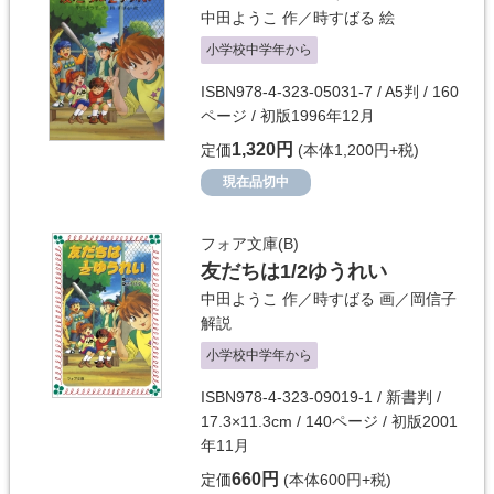
中田ようこ
作／
時すばる
絵
小学校中学年から
ISBN978-4-323-05031-7 / A5判 / 160
ページ / 初版1996年12月
1,320円
定価
(本体1,200円+税)
現在品切中
フォア文庫(B)
友だちは1/2ゆうれい
中田ようこ
作／
時すばる
画／
岡信子
解説
小学校中学年から
ISBN978-4-323-09019-1 / 新書判 /
17.3×11.3cm / 140ページ / 初版2001
年11月
660円
定価
(本体600円+税)