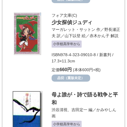
フォア文庫(C)
少女探偵ジュディ
マーガレット・サットン
作／
野長瀬正
夫
訳／
山下以登
絵／
赤木かん子
解説
小学校高学年から
ISBN978-4-323-09010-8 / 新書判 /
17.3×11.3cm
660円
定価
(本体600円+税)
品切（重版未定）
母よ誰が・詩で語る戦争と平
和
渋谷清視、吉田定一
編／
かみやしん
画
小学校高学年から