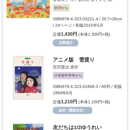
幼児から
ISBN978-4-323-03221-4 / 20.7×28cm
/ 24ページ / 初版2015年5月
1,430円
定価
(本体1,300円+税)
在庫僅少
アニメ版 雪渡り
宮沢賢治
原作
小学校中学年から
ISBN978-4-323-01868-3 / A5判 / 初版
1994年8月
1,210円
定価
(本体1,100円+税)
品切（重版未定）
友だちは1/2ゆうれい