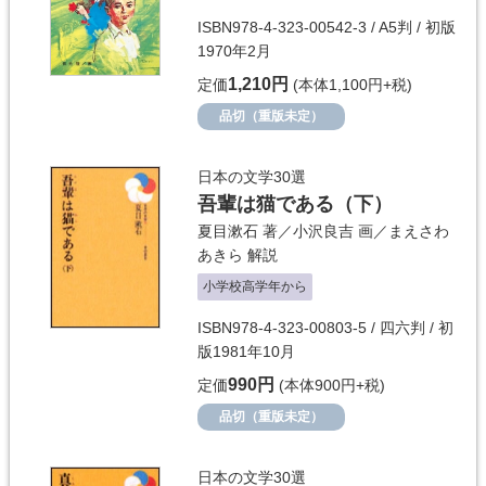
ISBN978-4-323-00542-3 / A5判 / 初版
1970年2月
1,210円
定価
(本体1,100円+税)
品切（重版未定）
日本の文学30選
吾輩は猫である（下）
夏目漱石
著／
小沢良吉
画／
まえさわ
あきら
解説
小学校高学年から
ISBN978-4-323-00803-5 / 四六判 / 初
版1981年10月
990円
定価
(本体900円+税)
品切（重版未定）
日本の文学30選