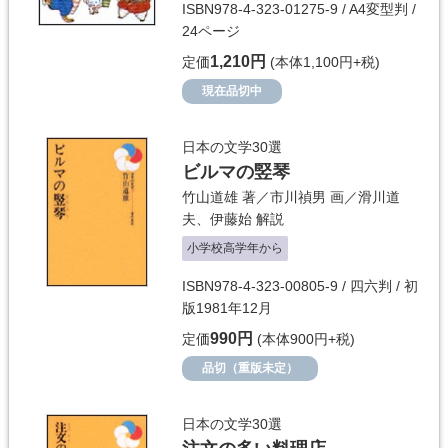
ISBN978-4-323-01275-9 / A4変型判 /
24ページ
1,210円
定価
(本体1,100円+税)
現在品切中
日本の文学30選
ビルマの竪琴
竹山道雄
著／
市川禎男
画／
滑川道
夫
、
伊藤始
解説
小学校高学年から
ISBN978-4-323-00805-9 / 四六判 / 初
版1981年12月
990円
定価
(本体900円+税)
品切（重版未定）
日本の文学30選