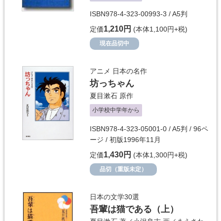
ISBN978-4-323-00993-3 / A5判
1,210円
定価
(本体1,100円+税)
現在品切中
アニメ 日本の名作
坊っちゃん
夏目漱石
原作
小学校中学年から
ISBN978-4-323-05001-0 / A5判 / 96ペ
ージ / 初版1996年11月
1,430円
定価
(本体1,300円+税)
品切（重版未定）
日本の文学30選
吾輩は猫である（上）