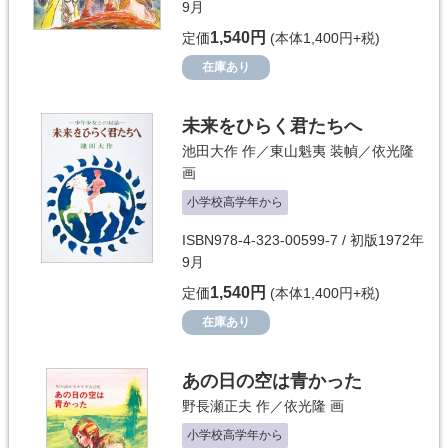
9月
1,540円
定価
(本体1,400円+税)
在庫あり
未来をひらく君たちへ
池田大作
作／
東山魁夷
装幀／
依光隆
画
小学校高学年から
ISBN978-4-323-00599-7 / 初版1972年
9月
1,540円
定価
(本体1,400円+税)
在庫あり
あの日の空は青かった
野長瀬正夫
作／
依光隆
画
小学校高学年から