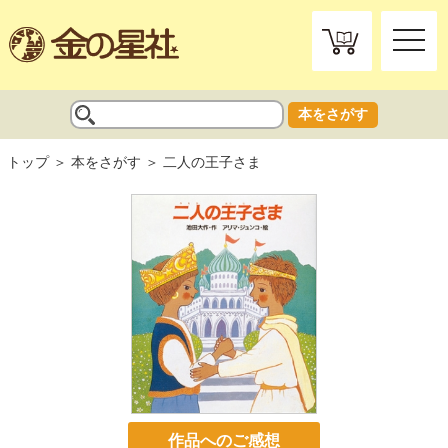
toggle
naviga
本をさがす
トップ
本をさがす
二人の王子さま
作品へのご感想