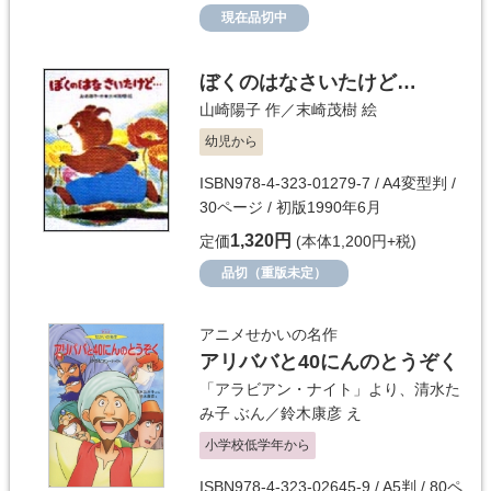
現在品切中
ぼくのはなさいたけど…
山崎陽子
作／
末崎茂樹
絵
幼児から
ISBN978-4-323-01279-7 / A4変型判 /
30ページ / 初版1990年6月
1,320円
定価
(本体1,200円+税)
品切（重版未定）
アニメせかいの名作
アリババと40にんのとうぞく
「アラビアン・ナイト」より、清水た
み子
ぶん／
鈴木康彦
え
小学校低学年から
ISBN978-4-323-02645-9 / A5判 / 80ペ