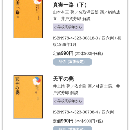
真実一路（下）
山本有三
著／
名取満四郎
画／
楢崎成
直
、
井戸賀芳郎
解説
小学校高学年から
ISBN978-4-323-00818-9 / 四六判 / 初
版1986年1月
990円
定価
(本体900円+税)
品切（重版未定）
天平の甍
井上靖
著／
依光隆
画／
林富士馬
、
井
戸賀芳郎
解説
小学校高学年から
ISBN978-4-323-00798-4 / 四六判
990円
定価
(本体900円+税)
品切（重版未定）