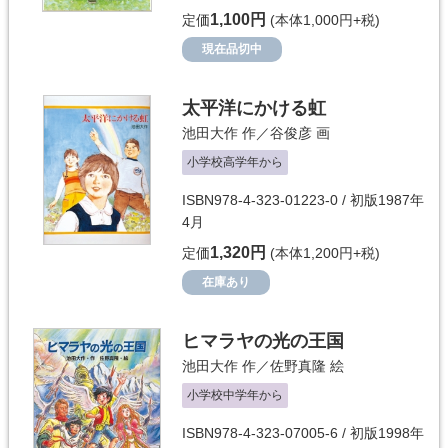
1,100円
定価
(本体1,000円+税)
現在品切中
太平洋にかける虹
池田大作
作／
谷俊彦
画
小学校高学年から
ISBN978-4-323-01223-0 / 初版1987年
4月
1,320円
定価
(本体1,200円+税)
在庫あり
ヒマラヤの光の王国
池田大作
作／
佐野真隆
絵
小学校中学年から
ISBN978-4-323-07005-6 / 初版1998年