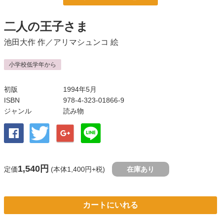
二人の王子さま
池田大作
作／
アリマシュンコ
絵
小学校低学年から
初版
1994年5月
ISBN
978-4-323-01866-9
ジャンル
読み物
1,540円
定価
(本体1,400円+税)
在庫あり
カートにいれる