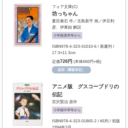
フォア文庫(C)
坊っちゃん
夏目漱石
作／
北島新平
画／
伊豆利
彦、伊東始
解説
小学校高学年から
ISBN978-4-323-01010-6 / 新書判 /
17.3×11.3cm
726円
定価
(本体660円+税)
品切（重版未定）
アニメ版 グスコーブドリの
伝記
宮沢賢治
原作
小学校中学年から
ISBN978-4-323-01865-2 / A5判 / 初版
1994年3月