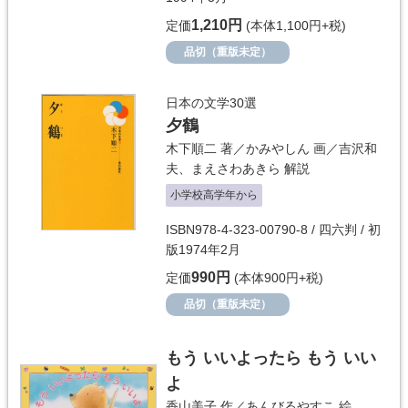
1,210円
定価
(本体1,100円+税)
品切（重版未定）
日本の文学30選
夕鶴
木下順二
著／
かみやしん
画／
吉沢和
夫
、
まえさわあきら
解説
小学校高学年から
ISBN978-4-323-00790-8 / 四六判 / 初
版1974年2月
990円
定価
(本体900円+税)
品切（重版未定）
もう いいよったら もう いい
よ
香山美子
作／
あんびるやすこ
絵