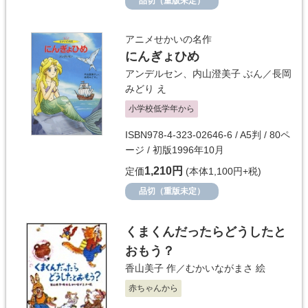
品切（重版未定）
アニメせかいの名作
にんぎょひめ
アンデルセン
、
内山澄美子
ぶん／
長岡
みどり
え
小学校低学年から
ISBN978-4-323-02646-6 / A5判 / 80ペ
ージ / 初版1996年10月
1,210円
定価
(本体1,100円+税)
品切（重版未定）
くまくんだったらどうしたと
おもう？
香山美子
作／
むかいながまさ
絵
赤ちゃんから