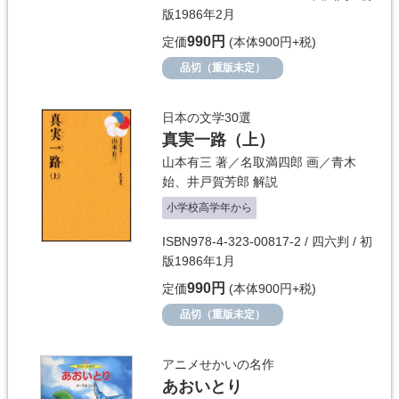
版1986年2月
990円
定価
(本体900円+税)
品切（重版未定）
日本の文学30選
真実一路（上）
山本有三
著／
名取満四郎
画／
青木
始
、
井戸賀芳郎
解説
小学校高学年から
ISBN978-4-323-00817-2 / 四六判 / 初
版1986年1月
990円
定価
(本体900円+税)
品切（重版未定）
アニメせかいの名作
あおいとり