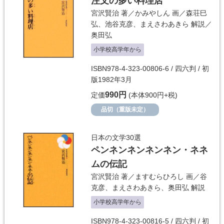
注文の多い料理店
宮沢賢治
著／
かみやしん
画／
森荘巳
弘
、
池谷克彦
、
まえさわあきら
解説／
奥田弘
小学校高学年から
ISBN978-4-323-00806-6 / 四六判 / 初
版1982年3月
990円
定価
(本体900円+税)
品切（重版未定）
日本の文学30選
ペンネンネンネンネン・ネネ
ムの伝記
宮沢賢治
著／
ますむらひろし
画／
谷
克彦
、
まえさわあきら
、
奥田弘
解説
小学校高学年から
ISBN978-4-323-00816-5 / 四六判 / 初