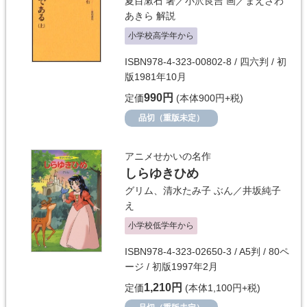
夏目漱石
著／
小沢良吉
画／
まえさわ
あきら
解説
小学校高学年から
ISBN978-4-323-00802-8 / 四六判 / 初
版1981年10月
990円
定価
(本体900円+税)
品切（重版未定）
アニメせかいの名作
しらゆきひめ
グリム、清水たみ子
ぶん／
井坂純子
え
小学校低学年から
ISBN978-4-323-02650-3 / A5判 / 80ペ
ージ / 初版1997年2月
1,210円
定価
(本体1,100円+税)