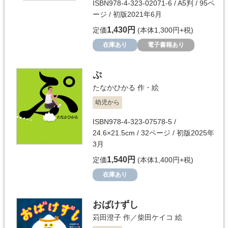
ISBN978-4-323-02071-6 / A5判 / 95ペ
ージ / 初版2021年6月
1,430円
定価
(本体1,300円+税)
在庫あり
電子書籍あり
ぷ
たなかひかる
作・絵
幼児から
ISBN978-4-323-07578-5 /
24.6×21.5cm / 32ページ / 初版2025年
3月
1,540円
定価
(本体1,400円+税)
在庫あり
おばけずし
苅田澄子
作／
柴田ケイコ
絵