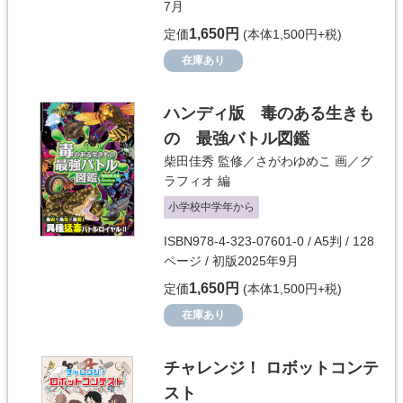
7月
1,650円
定価
(本体1,500円+税)
在庫あり
ハンディ版 毒のある生きも
の 最強バトル図鑑
柴田佳秀
監修／
さがわゆめこ
画／
グ
ラフィオ
編
小学校中学年から
ISBN978-4-323-07601-0 / A5判 / 128
ページ / 初版2025年9月
1,650円
定価
(本体1,500円+税)
在庫あり
チャレンジ！ ロボットコンテ
スト