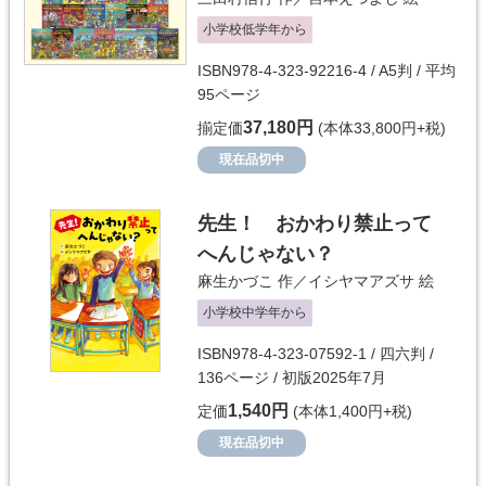
小学校低学年から
ISBN978-4-323-92216-4 / A5判 / 平均
95ページ
37,180円
揃定価
(本体33,800円+税)
現在品切中
先生！ おかわり禁止って
へんじゃない？
麻生かづこ
作／
イシヤマアズサ
絵
小学校中学年から
ISBN978-4-323-07592-1 / 四六判 /
136ページ / 初版2025年7月
1,540円
定価
(本体1,400円+税)
現在品切中