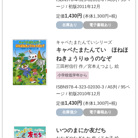
ージ / 初版2011年12月
1,430円
定価
(本体1,300円+税)
在庫あり
電子書籍あり
キャベたまたんていシリーズ
キャベたまたんてい ほねほ
ねきょうりゅうのなぞ
三田村信行
作／
宮本えつよし
絵
小学校低学年から
ISBN978-4-323-02030-3 / A5判 / 95ペ
ージ / 初版2010年12月
1,430円
定価
(本体1,300円+税)
在庫僅少
電子書籍あり
いつのまにか友だち
おおぎやなぎちか
作／
モカ子
絵