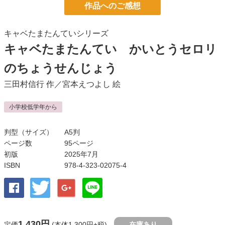
作品へのご感想
キャベたまたんていシリーズ
キャベたまたんてい かいとうセロリ
のちょうせんじょう
三田村信行
作／
宮本えつよし
絵
小学校低学年から
判型（サイズ）
A5判
ページ数
95ページ
初版
2025年7月
ISBN
978-4-323-02075-4
1,430円
定価
(本体1,300円+税)
在庫あり