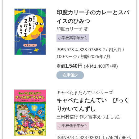
印度カリー子のカレーとスパ
イスのひみつ
印度カリー子
著
小学校高学年から
ISBN978-4-323-07566-2 / 四六判 /
100ページ / 初版2025年7月
1,540円
定価
(本体1,400円+税)
在庫僅少
キャベたまたんていシリーズ
キャベたまたんてい びっく
りかいてんずし
三田村信行
作／
宮本えつよし
絵
小学校低学年から
ISBN978-4-323-02021-1 / A5判 / 96ペ