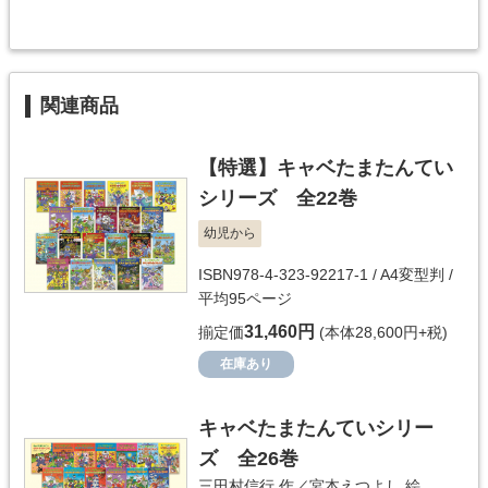
関連商品
【特選】キャベたまたんてい
シリーズ 全22巻
幼児から
ISBN978-4-323-92217-1 / A4変型判 /
平均95ページ
31,460円
揃定価
(本体28,600円+税)
在庫あり
キャベたまたんていシリー
ズ 全26巻
三田村信行
作／
宮本えつよし
絵