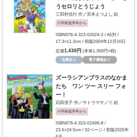
うセロリとうじょう
三田村信行
作／
宮本えつよし
絵
小学校低学年から
ISBN978-4-323-02024-2 / A5判 /
17.3×11.3cm / 初版2004年12月10日
1,430円
定価
(本体1,300円+税)
在庫あり
電子書籍あり
ズーラシアンブラスのなかま
たち ワン ツー スリー フォ
ー！
苅田澄子
作／
サトウマサノリ
絵
小学校低学年から
ISBN978-4-323-02499-8 /
23.6×24.5cm / 32ページ / 初版2025年
6月