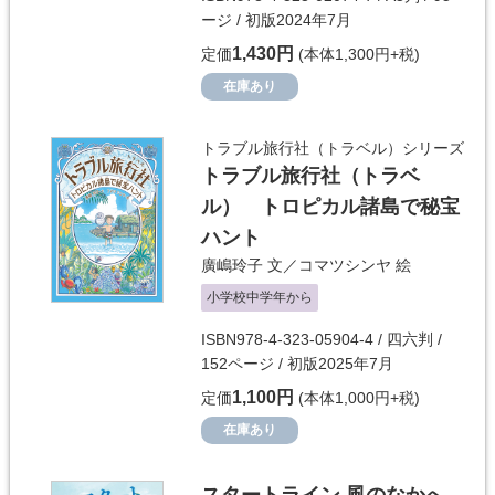
ージ / 初版2024年7月
1,430円
定価
(本体1,300円+税)
在庫あり
トラブル旅行社（トラベル）シリーズ
トラブル旅行社（トラベ
ル） トロピカル諸島で秘宝
ハント
廣嶋玲子
文／
コマツシンヤ
絵
小学校中学年から
ISBN978-4-323-05904-4 / 四六判 /
152ページ / 初版2025年7月
1,100円
定価
(本体1,000円+税)
在庫あり
スタートライン 風のなかへ