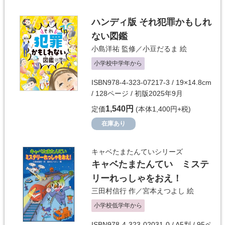
ハンディ版 それ犯罪かもしれ
ない図鑑
小島洋祐
監修／
小豆だるま
絵
小学校中学年から
ISBN978-4-323-07217-3 / 19×14.8cm
/ 128ページ / 初版2025年9月
1,540円
定価
(本体1,400円+税)
在庫あり
キャベたまたんていシリーズ
キャベたまたんてい ミステ
リーれっしゃをおえ！
三田村信行
作／
宮本えつよし
絵
小学校低学年から
ISBN978-4-323-02031-0 / A5判 / 95ペ