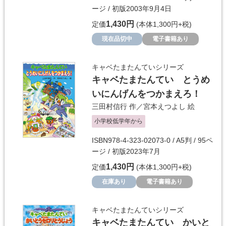
ージ / 初版2003年9月4日
1,430円
定価
(本体1,300円+税)
現在品切中
電子書籍あり
キャベたまたんていシリーズ
キャベたまたんてい とうめ
いにんげんをつかまえろ！
三田村信行
作／
宮本えつよし
絵
小学校低学年から
ISBN978-4-323-02073-0 / A5判 / 95ペ
ージ / 初版2023年7月
1,430円
定価
(本体1,300円+税)
在庫あり
電子書籍あり
キャベたまたんていシリーズ
キャベたまたんてい かいと