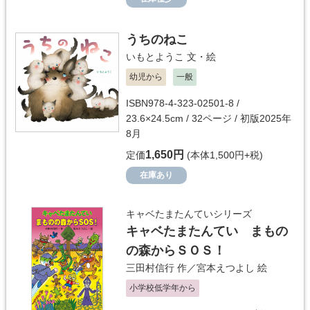
うちのねこ
いもとようこ
文・絵
幼児から
一般
ISBN978-4-323-02501-8 /
23.6×24.5cm / 32ページ / 初版2025年
8月
1,650円
定価
(本体1,500円+税)
在庫あり
キャベたまたんていシリーズ
キャベたまたんてい まもの
の森からＳＯＳ！
三田村信行
作／
宮本えつよし
絵
小学校低学年から