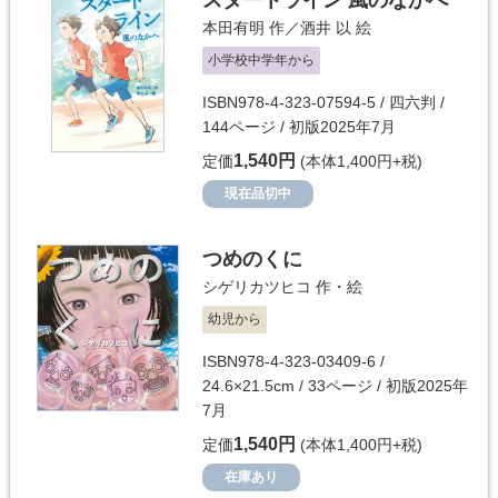
本田有明
作／
酒井 以
絵
小学校中学年から
ISBN978-4-323-07594-5 / 四六判 /
144ページ / 初版2025年7月
1,540円
定価
(本体1,400円+税)
現在品切中
つめのくに
シゲリカツヒコ
作・絵
幼児から
ISBN978-4-323-03409-6 /
24.6×21.5cm / 33ページ / 初版2025年
7月
1,540円
定価
(本体1,400円+税)
在庫あり