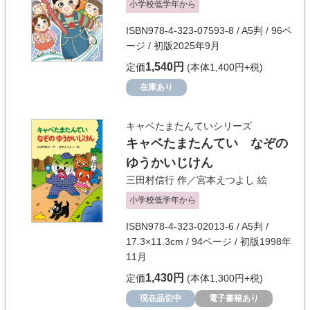
小学校低学年から
ISBN978-4-323-07593-8 / A5判 / 96ペ
ージ / 初版2025年9月
1,540円
定価
(本体1,400円+税)
在庫あり
キャベたまたんていシリーズ
キャベたまたんてい なぞの
ゆうかいじけん
三田村信行
作／
宮本えつよし
絵
小学校低学年から
ISBN978-4-323-02013-6 / A5判 /
17.3×11.3cm / 94ページ / 初版1998年
11月
1,430円
定価
(本体1,300円+税)
現在品切中
電子書籍あり