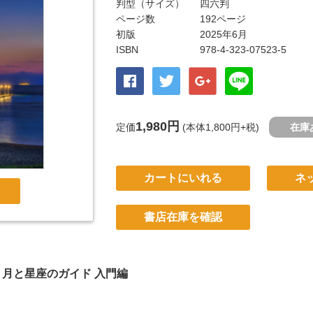
判型（サイズ）
四六判
ページ数
192ページ
初版
2025年6月
ISBN
978-4-323-07523-5
1,980円
定価
(本体1,800円+税)
在庫
カートにいれる
ネ
書店在庫を確認
、月と星座のガイド 入門編