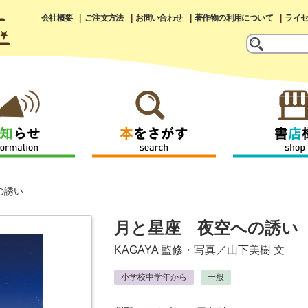
会社概要
ご注文方法
お問い合わせ
著作物の利用について
ライ
の誘い
月と星座 夜空への誘い
KAGAYA
監修・写真／
山下美樹
文
小学校中学年から
一般