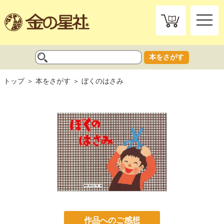
toggle
naviga
本をさがす
トップ
本をさがす
ぼくのはさみ
作品へのご感想