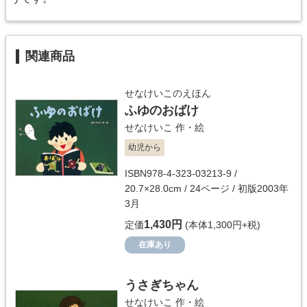
関連商品
せなけいこのえほん
ふゆのおばけ
せなけいこ
作・絵
幼児から
ISBN978-4-323-03213-9 /
20.7×28.0cm / 24ページ / 初版2003年
3月
1,430円
定価
(本体1,300円+税)
在庫あり
うさぎちゃん
せなけいこ
作・絵