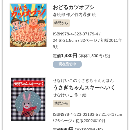
おどるカツオブシ
森絵都
作／
竹内通雅
絵
幼児から
ISBN978-4-323-07179-4 /
24.6×21.5cm / 32ページ / 初版2011年
9月
1,430円
定価
(本体1,300円+税)
現在品切中
せなけいこのうさぎちゃんえほん
うさぎちゃんスキーへいく
せなけいこ
作・絵
幼児から
ISBN978-4-323-03183-5 / 21.6×17cm
/ 26ページ / 初版2002年10月
990円
定価
(本体900円+税)