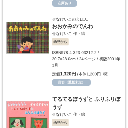
在庫あり
せなけいこのえほん
おおかみのでんわ
せなけいこ
作・絵
幼児から
ISBN978-4-323-03212-2 /
20.7×28.0cm / 24ページ / 初版2001年
3月
1,320円
定価
(本体1,200円+税)
品切（重版未定）
てるてるぼうずと ふりふりぼ
うず
せなけいこ
作・絵
幼児から