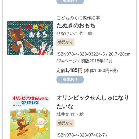
在庫あり
こどものくに傑作絵本
たぬきのおもち
せなけいこ
作・絵
幼児から
ISBN978-4-323-03224-5 / 20.7×28cm
/ 24ページ / 初版2018年12月
1,485円
定価
(本体1,350円+税)
在庫あり
オリンピックせんしゅになり
たいな
城井文
作・絵
幼児から
ISBN978-4-323-07462-7 /