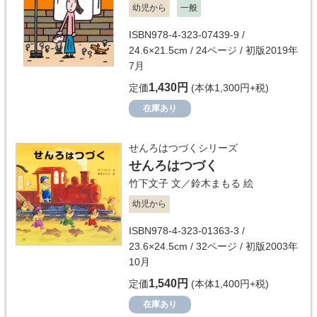
幼児から
一般
ISBN978-4-323-07439-9 /
24.6×21.5cm / 24ページ / 初版2019年
7月
1,430円
定価
(本体1,300円+税)
在庫あり
せんろはつづくシリーズ
せんろはつづく
竹下文子
文／
鈴木まもる
絵
幼児から
ISBN978-4-323-01363-3 /
23.6×24.5cm / 32ページ / 初版2003年
10月
1,540円
定価
(本体1,400円+税)
在庫あり