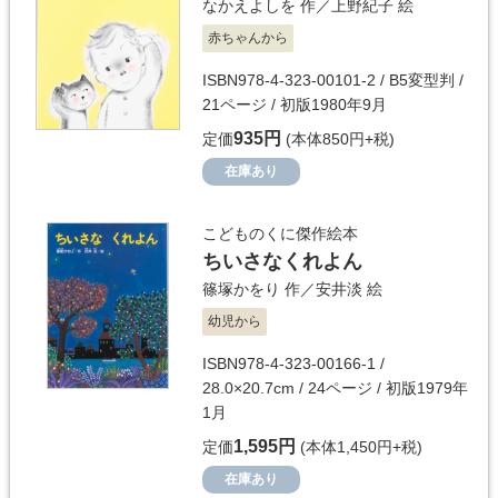
なかえよしを
作／
上野紀子
絵
赤ちゃんから
ISBN978-4-323-00101-2 / B5変型判 /
21ページ / 初版1980年9月
935円
定価
(本体850円+税)
在庫あり
こどものくに傑作絵本
ちいさなくれよん
篠塚かをり
作／
安井淡
絵
幼児から
ISBN978-4-323-00166-1 /
28.0×20.7cm / 24ページ / 初版1979年
1月
1,595円
定価
(本体1,450円+税)
在庫あり