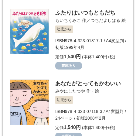
ふたりはいつもともだち
もいちくみこ
作／
つちだよしはる
絵
幼児から
ISBN978-4-323-01817-1 / A4変型判 /
初版1999年4月
1,540円
定価
(本体1,400円+税)
在庫あり
あなたがとってもかわいい
みやにしたつや
作・絵
幼児から
ISBN978-4-323-07118-3 / A4変型判 /
24ページ / 初版2008年2月
1,540円
定価
(本体1,400円+税)