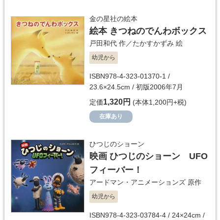
金の星社の絵本
絵本 きつねのでんわボックス
戸田和代
作／
たかすかずみ
絵
幼児から
ISBN978-4-323-01370-1 /
23.6×24.5cm / 初版2006年7月
1,320円
定価
(本体1,200円+税)
在庫あり
ひつじのショーン
映画 ひつじのショーン UFO
フィーバー！
アードマン・アニメーションズ
原作
幼児から
ISBN978-4-323-03784-4 / 24×24cm /