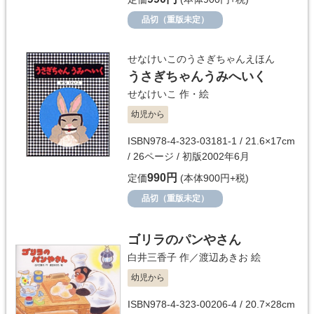
品切（重版未定）
せなけいこのうさぎちゃんえほん
うさぎちゃんうみへいく
せなけいこ
作・絵
幼児から
ISBN978-4-323-03181-1 / 21.6×17cm
/ 26ページ / 初版2002年6月
990円
定価
(本体900円+税)
品切（重版未定）
ゴリラのパンやさん
白井三香子
作／
渡辺あきお
絵
幼児から
ISBN978-4-323-00206-4 / 20.7×28cm