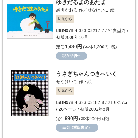
ゆきだるまのあたま
黒田かおる
作／
せなけいこ
絵
幼児から
ISBN978-4-323-03217-7 / A4変型判 /
初版2008年10月
1,430円
定価
(本体1,300円+税)
現在品切中
うさぎちゃんつきへいく
せなけいこ
作・絵
幼児から
ISBN978-4-323-03182-8 / 21.6×17cm
/ 26ページ / 初版2002年8月
990円
定価
(本体900円+税)
品切（重版未定）