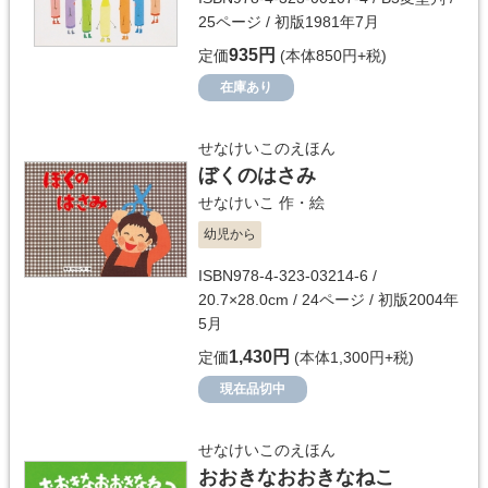
25ページ / 初版1981年7月
935円
定価
(本体850円+税)
在庫あり
せなけいこのえほん
ぼくのはさみ
せなけいこ
作・絵
幼児から
ISBN978-4-323-03214-6 /
20.7×28.0cm / 24ページ / 初版2004年
5月
1,430円
定価
(本体1,300円+税)
現在品切中
せなけいこのえほん
おおきなおおきなねこ