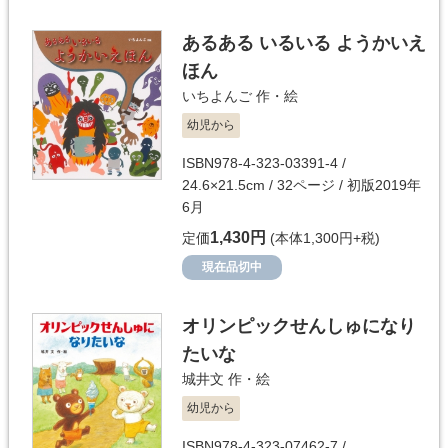
あるある いるいる ようかいえ
ほん
いちよんご
作・絵
幼児から
ISBN978-4-323-03391-4 /
24.6×21.5cm / 32ページ / 初版2019年
6月
1,430円
定価
(本体1,300円+税)
現在品切中
オリンピックせんしゅになり
たいな
城井文
作・絵
幼児から
ISBN978-4-323-07462-7 /