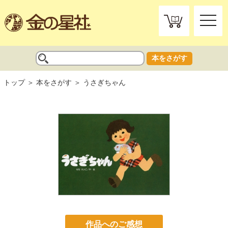
toggle
naviga
本をさがす
トップ
本をさがす
うさぎちゃん
作品へのご感想