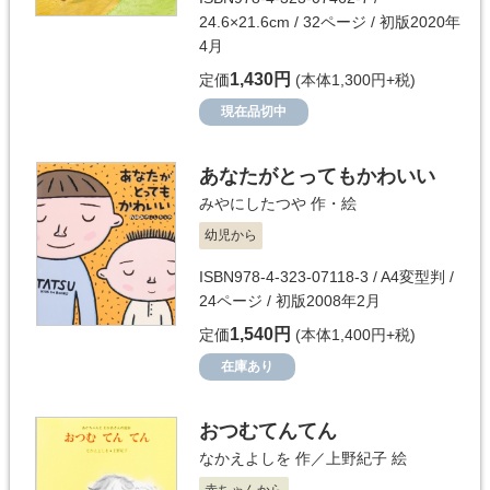
24.6×21.6cm / 32ページ / 初版2020年
4月
1,430円
定価
(本体1,300円+税)
現在品切中
あなたがとってもかわいい
みやにしたつや
作・絵
幼児から
ISBN978-4-323-07118-3 / A4変型判 /
24ページ / 初版2008年2月
1,540円
定価
(本体1,400円+税)
在庫あり
おつむてんてん
なかえよしを
作／
上野紀子
絵