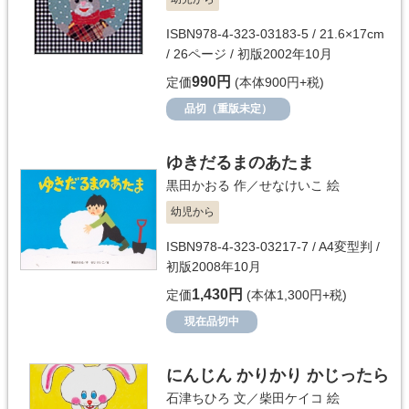
ISBN978-4-323-03183-5 / 21.6×17cm
/ 26ページ / 初版2002年10月
990円
定価
(本体900円+税)
品切（重版未定）
ゆきだるまのあたま
黒田かおる
作／
せなけいこ
絵
幼児から
ISBN978-4-323-03217-7 / A4変型判 /
初版2008年10月
1,430円
定価
(本体1,300円+税)
現在品切中
にんじん かりかり かじったら
石津ちひろ
文／
柴田ケイコ
絵