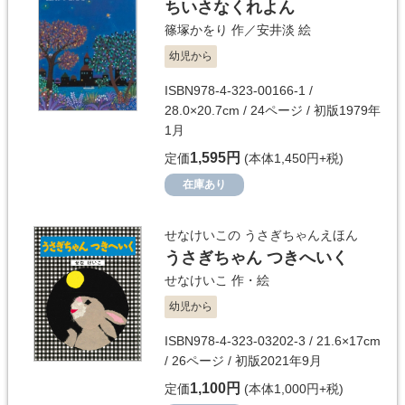
ちいさなくれよん
篠塚かをり
作／
安井淡
絵
幼児から
ISBN978-4-323-00166-1 /
28.0×20.7cm / 24ページ / 初版1979年
1月
1,595円
定価
(本体1,450円+税)
在庫あり
せなけいこの うさぎちゃんえほん
うさぎちゃん つきへいく
せなけいこ
作・絵
幼児から
ISBN978-4-323-03202-3 / 21.6×17cm
/ 26ページ / 初版2021年9月
1,100円
定価
(本体1,000円+税)