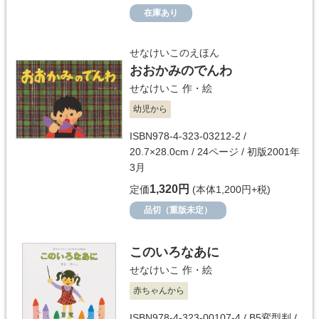
在庫あり
せなけいこのえほん
おおかみのでんわ
せなけいこ
作・絵
幼児から
ISBN978-4-323-03212-2 /
20.7×28.0cm / 24ページ / 初版2001年
3月
1,320円
定価
(本体1,200円+税)
品切（重版未定）
このいろなあに
せなけいこ
作・絵
赤ちゃんから
ISBN978-4-323-00107-4 / B5変型判 /