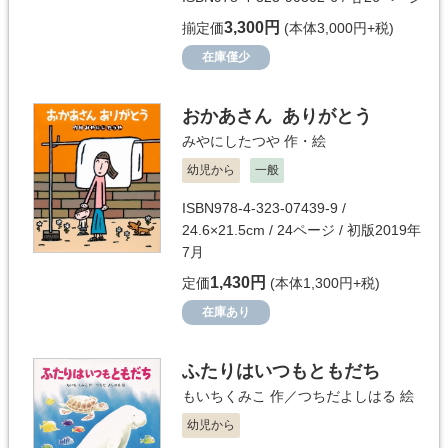
3,300円
揃定価
(本体3,000円+税)
在庫僅少
おかあさん ありがとう
みやにしたつや
作・絵
幼児から
一般
ISBN978-4-323-07439-9 /
24.6×21.5cm / 24ページ / 初版2019年
7月
1,430円
定価
(本体1,300円+税)
在庫あり
ふたりはいつもともだち
もいちくみこ
作／
つちだよしはる
絵
幼児から