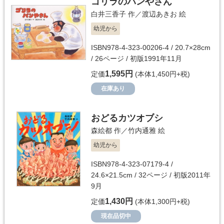
ゴリラのパンやさん
白井三香子
作／
渡辺あきお
絵
幼児から
ISBN978-4-323-00206-4 / 20.7×28cm
/ 26ページ / 初版1991年11月
1,595円
定価
(本体1,450円+税)
在庫あり
おどるカツオブシ
森絵都
作／
竹内通雅
絵
幼児から
ISBN978-4-323-07179-4 /
24.6×21.5cm / 32ページ / 初版2011年
9月
1,430円
定価
(本体1,300円+税)
現在品切中