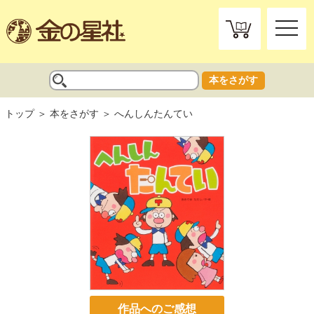
toggle
naviga
本をさがす
トップ
本をさがす
へんしんたんてい
作品へのご感想