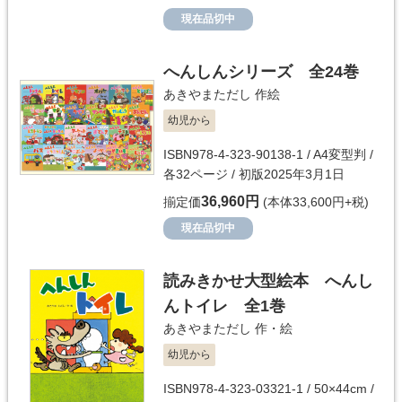
現在品切中
へんしんシリーズ 全24巻
あきやまただし
作絵
幼児から
ISBN978-4-323-90138-1 / A4変型判 /
各32ページ / 初版2025年3月1日
36,960円
揃定価
(本体33,600円+税)
現在品切中
読みきかせ大型絵本 へんし
んトイレ 全1巻
あきやまただし
作・絵
幼児から
ISBN978-4-323-03321-1 / 50×44cm /