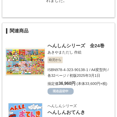
れました。
関連商品
へんしんシリーズ 全24巻
あきやまただし
作絵
幼児から
ISBN978-4-323-90138-1 / A4変型判 /
各32ページ / 初版2025年3月1日
36,960円
揃定価
(本体33,600円+税)
現在品切中
へんしんシリーズ
へんしんおてんき