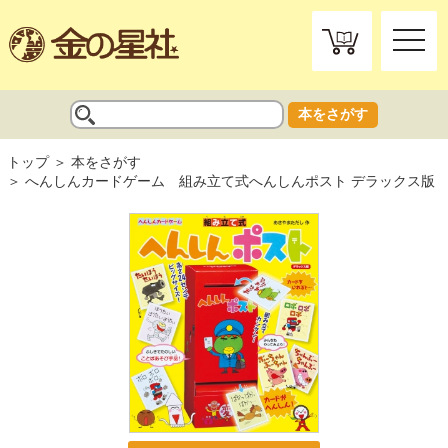
toggle
naviga
本をさがす
トップ
本をさがす
へんしんカードゲーム 組み立て式へんしんポスト デラックス版