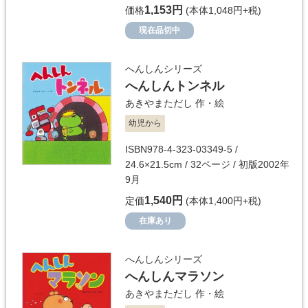
1,153円
価格
(本体1,048円+税)
現在品切中
へんしんシリーズ
へんしんトンネル
あきやまただし
作・絵
幼児から
ISBN978-4-323-03349-5 /
24.6×21.5cm / 32ページ / 初版2002年
9月
1,540円
定価
(本体1,400円+税)
在庫あり
へんしんシリーズ
へんしんマラソン
あきやまただし
作・絵