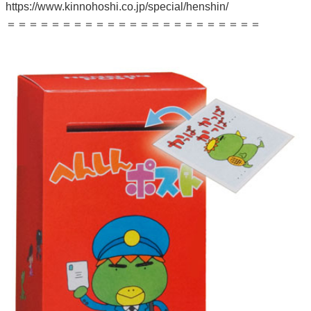
https://www.kinnohoshi.co.jp/special/henshin/
＝＝＝＝＝＝＝＝＝＝＝＝＝＝＝＝＝＝＝＝＝＝＝