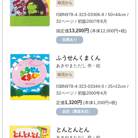
幼児から
ISBN978-4-323-03306-8 / 50×44cm /
32ページ / 初版2007年8月
13,200円
揃定価
(本体12,000円+税)
在庫あり
ふうせんくまくん
あきやまただし
作・絵
幼児から
ISBN978-4-323-03344-0 / 25×22cm /
32ページ / 初版2000年4月
1,320円
定価
(本体1,200円+税)
品切（重版未定）
とんとんとん
あきやまただし
作・絵