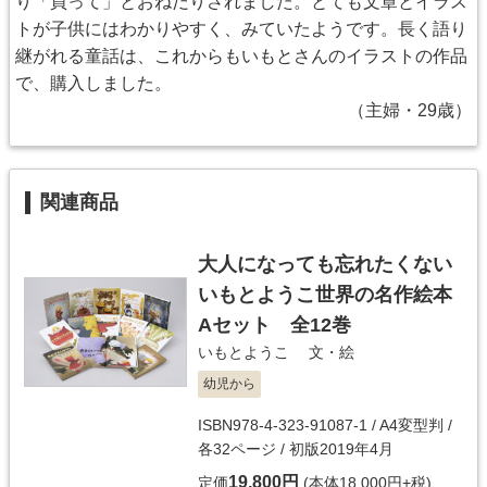
り「買って」とおねだりされました。とても文章とイラス
トが子供にはわかりやすく、みていたようです。長く語り
継がれる童話は、これからもいもとさんのイラストの作品
で、購入しました。
（主婦・29歳）
関連商品
大人になっても忘れたくない
いもとようこ世界の名作絵本
Aセット 全12巻
いもとようこ
文・絵
幼児から
ISBN978-4-323-91087-1 / A4変型判 /
各32ページ / 初版2019年4月
19,800円
定価
(本体18,000円+税)