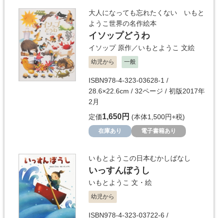
大人になっても忘れたくない いもと
ようこ世界の名作絵本
イソップどうわ
イソップ
原作／
いもとようこ
文絵
幼児から
一般
ISBN978-4-323-03628-1 /
28.6×22.6cm / 32ページ / 初版2017年
2月
1,650円
定価
(本体1,500円+税)
在庫あり
電子書籍あり
いもとようこの日本むかしばなし
いっすんぼうし
いもとようこ
文・絵
幼児から
ISBN978-4-323-03722-6 /