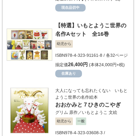
現在品切中
【特選】いもとようこ世界の
名作Aセット 全16巻
幼児から
ISBN978-4-323-91161-8 / 各32ページ
26,400円
揃定価
(本体24,000円+税)
在庫あり
大人になっても忘れたくない いもと
ようこ世界の名作絵本
おおかみと７ひきのこやぎ
グリム
原作／
いもとようこ
文絵
幼児から
一般
ISBN978-4-323-03608-3 /