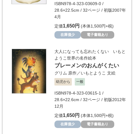
ISBN978-4-323-03609-0 /
28.6×22.5cm / 32ページ / 初版2007年
4月
1,650円
定価
(本体1,500円+税)
在庫僅少
電子書籍あり
大人になっても忘れたくない いもと
ようこ世界の名作絵本
ブレーメンのおんがくたい
グリム
原作／
いもとようこ
文絵
幼児から
一般
ISBN978-4-323-03615-1 /
28.6×22.6cm / 32ページ / 初版2012年
12月
1,650円
定価
(本体1,500円+税)
在庫僅少
電子書籍あり