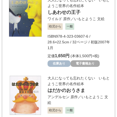
大人になっても忘れたくない いもと
ようこ世界の名作絵本
しあわせの王子
ワイルド
原作／
いもとようこ
文絵
幼児から
一般
ISBN978-4-323-03607-6 /
28.6×22.5cm / 32ページ / 初版2007年
1月
1,650円
定価
(本体1,500円+税)
在庫あり
電子書籍あり
大人になっても忘れたくない いもと
ようこ世界の名作絵本
はだかのおうさま
アンデルセン
原作／
いもとようこ
文
絵
幼児から
一般