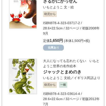
さるかにがっせん
いもとようこ
文・絵
幼児から
ISBN978-4-323-03717-2 /
28.6×22.5cm / 32ページ / 初版2008年
9月
1,650円
定価
(本体1,500円+税)
在庫あり
大人になっても忘れたくない いもと
ようこ世界の名作絵本
ジャックとまめのき
いもとようこ
文絵／
イギリス民話より
幼児から
一般
ISBN978-4-323-03614-4 /
28.6×22.6cm / 32ページ / 初版2012年
7月