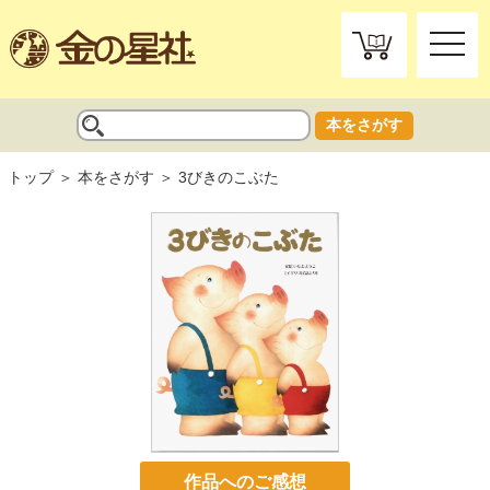
toggle
naviga
本をさがす
トップ
本をさがす
3びきのこぶた
作品へのご感想