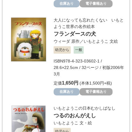
在庫あり
電子書籍あり
大人になっても忘れたくない いもと
ようこ世界の名作絵本
フランダースの犬
ウィーダ
原作／
いもとようこ
文絵
幼児から
一般
ISBN978-4-323-03602-1 /
28.6×22.5cm / 32ページ / 初版2006年
3月
1,650円
定価
(本体1,500円+税)
在庫あり
電子書籍あり
いもとようこの日本むかしばなし
つるのおんがえし
いもとようこ
文・絵
幼児から