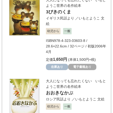
大人になっても忘れたくない いもと
ようこ世界の名作絵本
3びきのくま
イギリス民話より
／
いもとようこ
文
絵
幼児から
一般
ISBN978-4-323-03603-8 /
28.6×22.6cm / 32ページ / 初版2006年
4月
1,650円
定価
(本体1,500円+税)
在庫あり
電子書籍あり
大人になっても忘れたくない いもと
ようこ世界の名作絵本
おおきなかぶ
ロシア民話より
／
いもとようこ
文絵
幼児から
一般