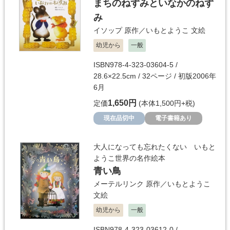
まちのねずみといなかのねず
み
イソップ
原作／
いもとようこ
文絵
幼児から
一般
ISBN978-4-323-03604-5 /
28.6×22.5cm / 32ページ / 初版2006年
6月
1,650円
定価
(本体1,500円+税)
現在品切中
電子書籍あり
大人になっても忘れたくない いもと
ようこ世界の名作絵本
青い鳥
メーテルリンク
原作／
いもとようこ
文絵
幼児から
一般
ISBN978-4-323-03612-0 /