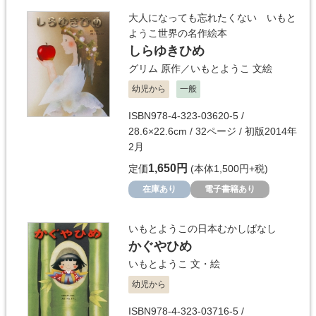
大人になっても忘れたくない いもと
ようこ世界の名作絵本
しらゆきひめ
グリム
原作／
いもとようこ
文絵
幼児から
一般
ISBN978-4-323-03620-5 /
28.6×22.6cm / 32ページ / 初版2014年
2月
1,650円
定価
(本体1,500円+税)
在庫あり
電子書籍あり
いもとようこの日本むかしばなし
かぐやひめ
いもとようこ
文・絵
幼児から
ISBN978-4-323-03716-5 /