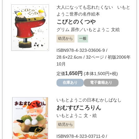
大人になっても忘れたくない いもと
ようこ世界の名作絵本
こびとのくつや
グリム
原作／
いもとようこ
文絵
幼児から
一般
ISBN978-4-323-03606-9 /
28.6×22.6cm / 32ページ / 初版2006年
10月
1,650円
定価
(本体1,500円+税)
在庫あり
電子書籍あり
いもとようこの日本むかしばなし
おむすびころりん
いもとようこ
文・絵
幼児から
ISBN978-4-323-03711-0 /