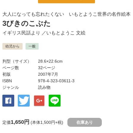
大人になっても忘れたくない いもとようこ世界の名作絵本
3びきのこぶた
イギリス民話より
／
いもとようこ
文絵
幼児から
一般
判型（サイズ）
28.6×22.6cm
ページ数
32ページ
初版
2007年7月
ISBN
978-4-323-03611-3
ジャンル
読み物
1,650円
定価
(本体1,500円+税)
在庫あり