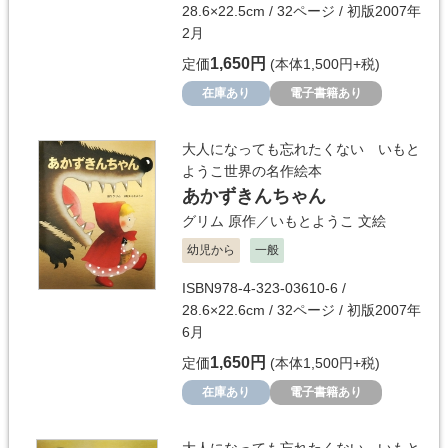
28.6×22.5cm / 32ページ / 初版2007年
2月
1,650円
定価
(本体1,500円+税)
在庫あり
電子書籍あり
大人になっても忘れたくない いもと
ようこ世界の名作絵本
あかずきんちゃん
グリム
原作／
いもとようこ
文絵
幼児から
一般
ISBN978-4-323-03610-6 /
28.6×22.6cm / 32ページ / 初版2007年
6月
1,650円
定価
(本体1,500円+税)
在庫あり
電子書籍あり