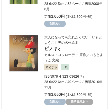
28.6×22.5cm / 32ページ / 初版2008年
8月
1,650円
定価
(本体1,500円+税)
在庫あり
大人になっても忘れたくない いもと
ようこ世界の名作絵本
ピノキオ
カルロ・コッローディ
原作／
いもとよ
うこ
文絵
幼児から
一般
ISBN978-4-323-03626-7 /
28.6×22.6cm / 40ページ / 初版2016年
11月
1,650円
定価
(本体1,500円+税)
在庫あり
電子書籍あり