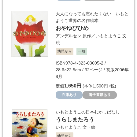
大人になっても忘れたくない いもと
ようこ世界の名作絵本
おやゆびひめ
アンデルセン
原作／
いもとようこ
文
絵
幼児から
一般
ISBN978-4-323-03605-2 /
28.6×22.5cm / 32ページ / 初版2006年
8月
1,650円
定価
(本体1,500円+税)
在庫あり
電子書籍あり
いもとようこの日本むかしばなし
うらしまたろう
いもとようこ
文・絵
幼児から