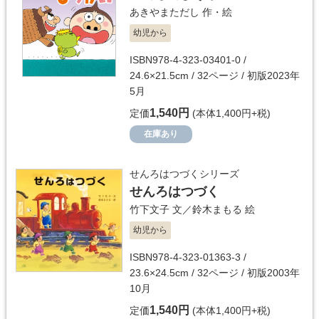
あきやまただし
作・絵
幼児から
ISBN978-4-323-03401-0 /
24.6×21.5cm / 32ページ / 初版2023年
5月
1,540円
定価
(本体1,400円+税)
在庫あり
せんろはつづくシリーズ
せんろはつづく
竹下文子
文／
鈴木まもる
絵
幼児から
ISBN978-4-323-01363-3 /
23.6×24.5cm / 32ページ / 初版2003年
10月
1,540円
定価
(本体1,400円+税)