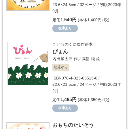
23.6×24.5cm / 32ページ / 初版2023年
9月
1,540円
定価
(本体1,400円+税)
在庫あり
こどものくに傑作絵本
ぴょん
内田麟太郎
作／
高畠 純
絵
幼児から
ISBN978-4-323-03513-0 /
22.6×21.5cm / 24ページ / 初版2023年
2月
1,485円
定価
(本体1,350円+税)
在庫あり
おもちのたいそう