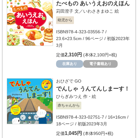
たべもの あいうえおのえほん
苅田澄子
文／
いわさきまゆこ
絵
幼児から
ISBN978-4-323-03556-7 /
23.6×23.5cm / 96ページ / 初版2023年
3月
2,310円
定価
(本体2,100円+税)
在庫あり
電子書籍あり
おひざで GO
でんしゃ うんてんしまーす！
ひらぎみつえ
作・絵
赤ちゃんから
ISBN978-4-323-02751-7 / 16×16cm /
18ページ / 初版2023年3月
1,045円
定価
(本体950円+税)