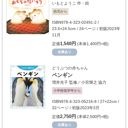
いもとようこ
作・絵
幼児から
ISBN978-4-323-02491-2 /
23.6×24.5cm / 24ページ / 初版2023年
11月
1,540円
定価
(本体1,400円+税)
在庫あり
どうぶつの赤ちゃん
ペンギン
増井光子
監修／
小宮輝之
協力
小学校低学年から
ISBN978-4-323-05216-8 / 27×22cm /
32ページ / 初版2023年3月
2,750円
定価
(本体2,500円+税)
在庫あり