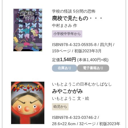
学校の怪談 5分間の恐怖
廃校で見たもの・・・
中村まさみ
作
小学校中学年から
ISBN978-4-323-05935-8 / 四六判 /
159ページ / 初版2023年3月
1,540円
定価
(本体1,400円+税)
在庫あり
電子書籍あり
いもとようこの日本むかしばなし
みやこかがみ
いもとようこ
文・絵
幼児から
ISBN978-4-323-03746-2 /
28.6×22.6cm / 32ページ / 初版2023年