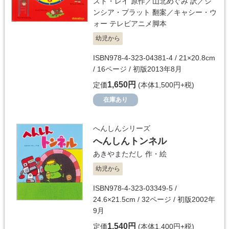
スト・レイ
原作／
山北めぐみ
訳／
シ
ンシア・プラット
翻案／
キャシー・ウ
ォー
テレビアニメ脚本
幼児から
ISBN978-4-323-04381-4 / 21×20.8cm
/ 16ページ / 初版2013年8月
1,650円
定価
(本体1,500円+税)
在庫あり
へんしんシリーズ
へんしんトンネル
あきやまただし
作・絵
幼児から
ISBN978-4-323-03349-5 /
24.6×21.5cm / 32ページ / 初版2002年
9月
1,540円
定価
(本体1,400円+税)