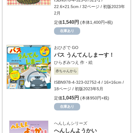
ISBN978-4-323-07521-1 /
22.6×21.5cm / 32ページ / 初版2023年
2月
1,540円
定価
(本体1,400円+税)
在庫あり
おひざで GO
バス うんてんしまーす！
ひらぎみつえ
作・絵
赤ちゃんから
ISBN978-4-323-02752-4 / 16×16cm /
18ページ / 初版2023年5月
1,045円
定価
(本体950円+税)
在庫あり
へんしんシリーズ
へんしんようかい