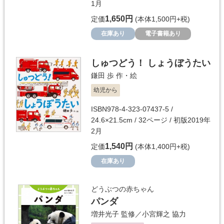
1月
1,650円
定価
(本体1,500円+税)
在庫あり
電子書籍あり
しゅつどう！ しょうぼうたい
鎌田 歩
作・絵
幼児から
ISBN978-4-323-07437-5 /
24.6×21.5cm / 32ページ / 初版2019年
2月
1,540円
定価
(本体1,400円+税)
在庫あり
どうぶつの赤ちゃん
パンダ
増井光子
監修／
小宮輝之
協力