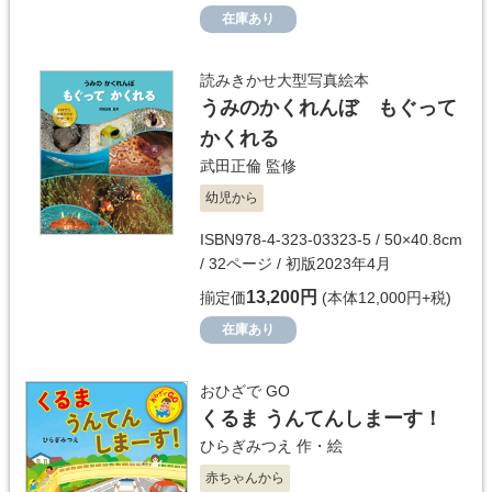
在庫あり
読みきかせ大型写真絵本
うみのかくれんぼ もぐって
かくれる
武田正倫
監修
幼児から
ISBN978-4-323-03323-5 / 50×40.8cm
/ 32ページ / 初版2023年4月
13,200円
揃定価
(本体12,000円+税)
在庫あり
おひざで GO
くるま うんてんしまーす！
ひらぎみつえ
作・絵
赤ちゃんから