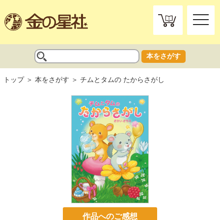
toggle
naviga
本をさがす
トップ
本をさがす
チムとタムの たからさがし
作品へのご感想