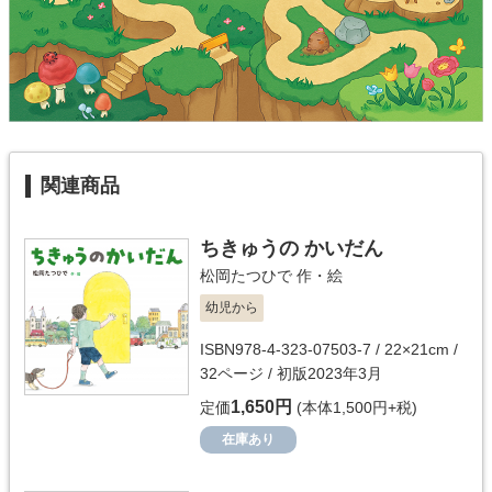
関連商品
ちきゅうの かいだん
松岡たつひで
作・絵
幼児から
ISBN978-4-323-07503-7 / 22×21cm /
32ページ / 初版2023年3月
1,650円
定価
(本体1,500円+税)
在庫あり