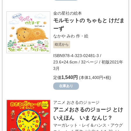
金の星社の絵本
モルモットの ちゃもと けだま
ーず
なかや みわ
作・絵
幼児から
ISBN978-4-323-02481-3 /
23.6×24.6cm / 32ページ / 初版2021年
3月
1,540円
定価
(本体1,400円+税)
在庫あり
アニメ おさるのジョージ
アニメおさるのジョージ とけ
いえほん いま なんじ？
マーガレット・レイ＆ハンス・アウグ