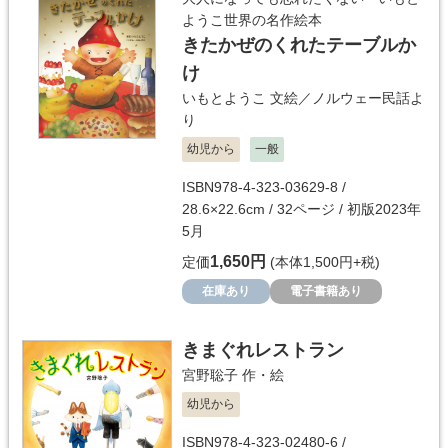
ようこ世界の名作絵本
きたかぜのくれたテーブルか
け
いもとようこ
文絵／
ノルウェー民話よ
り
幼児から
一般
ISBN978-4-323-03629-8 /
28.6×22.6cm / 32ページ / 初版2023年
5月
1,650円
定価
(本体1,500円+税)
在庫あり
電子書籍あり
きまぐれレストラン
宮野聡子
作・絵
幼児から
ISBN978-4-323-02480-6 /