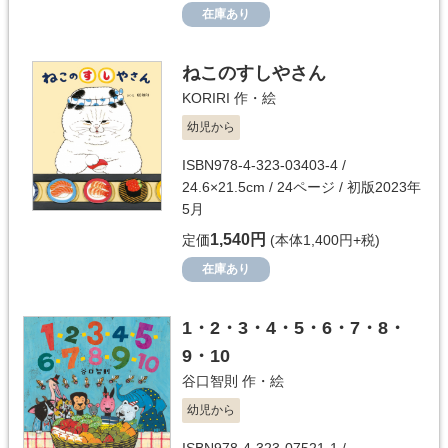
在庫あり
ねこのすしやさん
KORIRI
作・絵
幼児から
ISBN978-4-323-03403-4 /
24.6×21.5cm / 24ページ / 初版2023年
5月
1,540円
定価
(本体1,400円+税)
在庫あり
1・2・3・4・5・6・7・8・
9・10
谷口智則
作・絵
幼児から