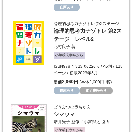
在庫あり
論理的思考力ナゾトレ 第2ステージ
論理的思考力ナゾトレ 第2ス
テージ レベル2
北村良子
著
小学校高学年から
ISBN978-4-323-06226-6 / A5判 / 128
ページ / 初版2023年3月
2,860円
定価
(本体2,600円+税)
在庫あり
電子書籍あり
どうぶつの赤ちゃん
シマウマ
増井光子
監修／
小宮輝之
協力
小学校低学年から