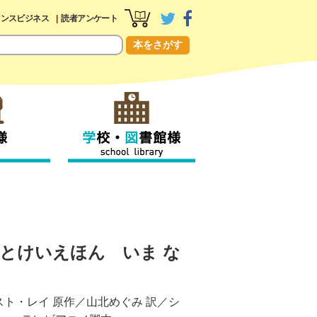
センスビジネス
読者アンケート
本をさがす
とけいえほん いま な
スト・レイ
原作／
山北めぐみ
訳／
シ