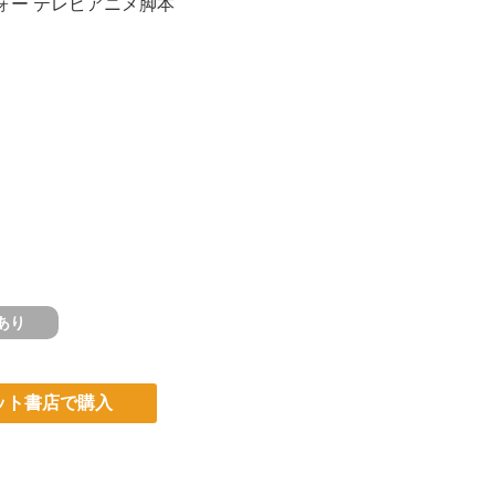
ォー
テレビアニメ脚本
あり
ット書店で購入