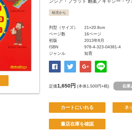
ンシア・プラット
翻案／
キャシー・ウ
幼児から
判型（サイズ）
21×20.8cm
ページ数
16ページ
初版
2013年8月
ISBN
978-4-323-04381-4
ジャンル
知育
1,650円
定価
(本体1,500円+税)
在庫
カートにいれる
ネ
書店在庫を確認